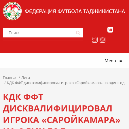
Menu
≡
Главная
Лига
КДК ФФТ дисквалифицировал игрока «Саройкамара» на один год
КДК ФФТ
ДИСКВАЛИФИЦИРОВАЛ
ИГРОКА «САРОЙКАМАРА»