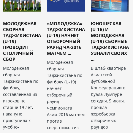
МОЛОДЕЖНАЯ
«МОЛОДЕЖКА»
ЮНОШЕСКАЯ
СБОРНАЯ
ТАДЖИКИСТАНА
(U-16) И
ТАДЖИКИСТАНА
(U-19) НАЧНЕТ
МОЛОДЕЖНАЯ
(U-19)
ОТБОРОЧНЫЙ
(U-19) СБОРНЫЕ
ПРОВОДИТ
РАУНД ЧА-2016
ТАДЖИКИСТАНА
СТОЛИЧНЫЙ
МАТЧЕМ ...
УЗНАЛИ СВОИХ
СБОР
...
Молодежная
Молодежная
В штаб-квартире
сборная
сборная
Азиатской
Таджикистана по
Таджикистана по
футбольной
футболу (U-19)
футболу,
Конфедерации в
начнет
составленная из
Куала-Лумпуре
отборочный
игроков не
сегодня, 5 июня,
раунд
старше 19 лет,
прошла
чемпионата
накануне
жеребьевка
Азии-2016 матчем
приступила к
отборочных
против
учебно-
раундов
сверстников из