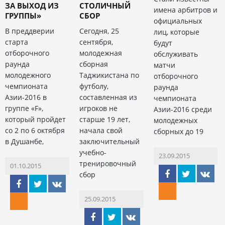
ЗА ВЫХОД ИЗ
СТОЛИЧНЫЙ
имена арбитров и
ГРУППЫ»
СБОР
официальных
В преддверии
Сегодня, 25
лиц, которые
старта
сентября,
будут
отборочного
молодежная
обслуживать
раунда
сборная
матчи
молодежного
Таджикистана по
отборочного
чемпионата
футболу,
раунда
Азии-2016 в
составленная из
чемпионата
группе «F»,
игроков не
Азии-2016 среди
который пройдет
старше 19 лет,
молодежных
со 2 по 6 октября
начала свой
сборных до 19
в Душанбе,
заключительный
учебно-
23.09.2015
тренировочный
01.10.2015
сбор
25.09.2015