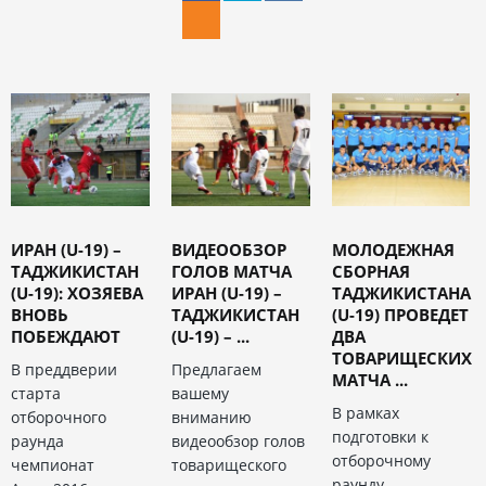
ИРАН (U-19) –
ВИДЕООБЗОР
МОЛОДЕЖНАЯ
ТАДЖИКИСТАН
ГОЛОВ МАТЧА
СБОРНАЯ
(U-19): ХОЗЯЕВА
ИРАН (U-19) –
ТАДЖИКИСТАНА
ВНОВЬ
ТАДЖИКИСТАН
(U-19) ПРОВЕДЕТ
ПОБЕЖДАЮТ
(U-19) – ...
ДВА
ТОВАРИЩЕСКИХ
В преддверии
Предлагаем
МАТЧА ...
старта
вашему
В рамках
отборочного
вниманию
подготовки к
раунда
видеообзор голов
отборочному
чемпионат
товарищеского
раунду