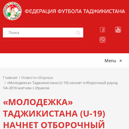
Menu
≡
Главная
Новости сборных
«Молодежка» Таджикистана (U-19) начнет отборочный раунд
ЧА-2016 матчем с Ираком
«МОЛОДЕЖКА»
ТАДЖИКИСТАНА (U-19)
НАЧНЕТ ОТБОРОЧНЫЙ