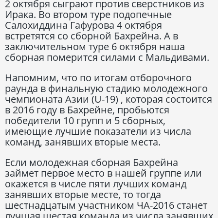
2 октября сыграют против сверстников из
Ирака. Во втором туре подопечные
Салохиддина Гафурова 4 октября
встретятся со сборной Бахрейна. А в
заключительном туре 6 октября наша
сборная померится силами с Мальдивами.
Напомним, что по итогам отборочного
раунда в финальную стадию молодежного
чемпионата Азии (U-19) , которая состоится
в 2016 году в Бахрейне, пробьются
победители 10 групп и 5 сборных,
имеющие лучшие показатели из числа
команд, занявших вторые места.
Если молодежная сборная Бахрейна
займет первое место в нашей группе или
окажется в числе пяти лучших команд
занявших вторые месте, то тогда
шестнадцатым участником ЧА-2016 станет
лучшая шестая команда из числа занявших