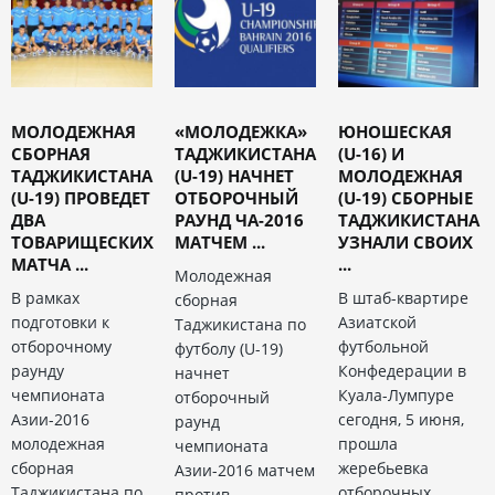
МОЛОДЕЖНАЯ
«МОЛОДЕЖКА»
ЮНОШЕСКАЯ
СБОРНАЯ
ТАДЖИКИСТАНА
(U-16) И
ТАДЖИКИСТАНА
(U-19) НАЧНЕТ
МОЛОДЕЖНАЯ
(U-19) ПРОВЕДЕТ
ОТБОРОЧНЫЙ
(U-19) СБОРНЫЕ
ДВА
РАУНД ЧА-2016
ТАДЖИКИСТАНА
ТОВАРИЩЕСКИХ
МАТЧЕМ ...
УЗНАЛИ СВОИХ
МАТЧА ...
...
Молодежная
В рамках
В штаб-квартире
сборная
подготовки к
Азиатской
Таджикистана по
отборочному
футбольной
футболу (U-19)
раунду
Конфедерации в
начнет
чемпионата
Куала-Лумпуре
отборочный
Азии-2016
сегодня, 5 июня,
раунд
молодежная
прошла
чемпионата
сборная
жеребьевка
Азии-2016 матчем
Таджикистана по
отборочных
против