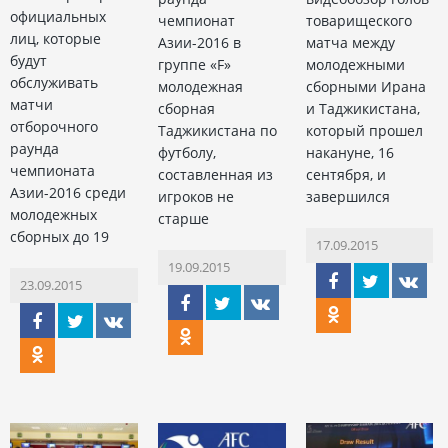
официальных
чемпионат
товарищеского
лиц, которые
Азии-2016 в
матча между
будут
группе «F»
молодежными
обслуживать
молодежная
сборными Ирана
матчи
сборная
и Таджикистана,
отборочного
Таджикистана по
который прошел
раунда
футболу,
накануне, 16
чемпионата
составленная из
сентября, и
Азии-2016 среди
игроков не
завершился
молодежных
старше
сборных до 19
17.09.2015
19.09.2015
23.09.2015