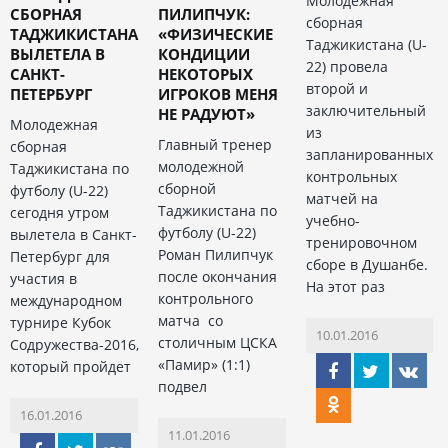
Молодежная
СБОРНАЯ
ПИЛИПЧУК:
сборная
ТАДЖИКИСТАНА
«ФИЗИЧЕСКИЕ
Таджикистана (U-
ВЫЛЕТЕЛА В
КОНДИЦИИ
22) провела
САНКТ-
НЕКОТОРЫХ
второй и
ПЕТЕРБУРГ
ИГРОКОВ МЕНЯ
заключительный
НЕ РАДУЮТ»
Молодежная
из
Главный тренер
сборная
запланированных
молодежной
Таджикистана по
контрольных
сборной
футболу (U-22)
матчей на
Таджикистана по
сегодня утром
учебно-
футболу (U-22)
вылетела в Санкт-
тренировочном
Роман Пилипчук
Петербург для
сборе в Душанбе.
после окончания
участия в
На этот раз
контрольного
международном
матча со
турнире Кубок
10.01.2016
столичным ЦСКА
Содружества-2016,
«Памир» (1:1)
который пройдет
подвел
16.01.2016
11.01.2016