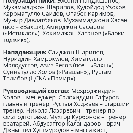
Полузащитники:
Эхсони Панджшанбе,
Мухаммаджон Шарипов, Худойдод Узоков,
Кароматулло Саидов, Отабек Каримов,
Мунир Давлатбеков, Мухаммаджони Хасан
(все – «Вахш»), Амирджон Сафаров
(«Истиклол»), Хокимджон Хасанов («Барки
тоджик»);
Нападающие:
Саиджон Шарипов,
Нуриддин Хамрокулов, Химатулло
Малодустов, Азиз Бегов (все – «Вахш»),
Суннатулло Холов («Равшан»), Рустам
Толибов (ЦСКА «Памир»).
Руководящий состав:
Мехроджиддин
Холов – менеджер, Салохиддин Гафуров –
главный тренер, Рустам Ходжаев – старший
тренер, Никола Лазаревич – тренер по
физподготовке, Мухтор Курбонов – тренер
вратарей, Абдусаттор Каландаров – врач,
Джамшед Хушмуродов – массажист,