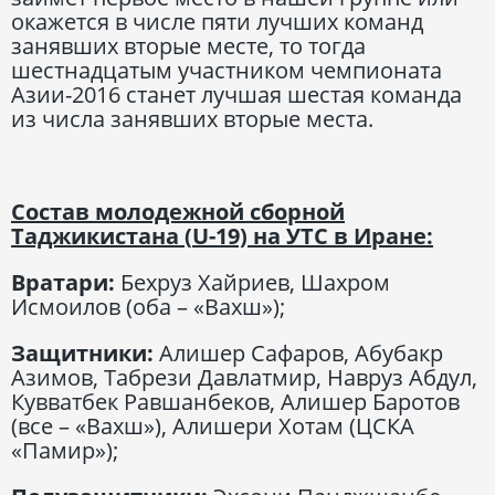
окажется в числе пяти лучших команд
занявших вторые месте, то тогда
шестнадцатым участником чемпионата
Азии-2016 станет лучшая шестая команда
из числа занявших вторые места.
Состав молодежной сборной
Таджикистана (
U
-19) на УТС в Иране:
Вратари:
Бехруз Хайриев, Шахром
Исмоилов (оба – «Вахш»);
Защитники:
Алишер Сафаров, Абубакр
Азимов, Табрези Давлатмир, Навруз Абдул,
Кувватбек Равшанбеков, Алишер Баротов
(все – «Вахш»), Алишери Хотам (ЦСКА
«Памир»);