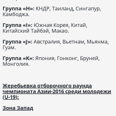
Группа «
H
»:
КНДР, Таиланд, Сингапур,
Камбоджа.
Группа «
I
»:
Южная Корея, Китай,
Китайский Тайбэй, Макао.
Группа «
J
»:
Австралия, Вьетнам, Мьянма,
Гуам.
Группа «
K
»:
Япония, Гонконг, Бруней,
Монголия.
Жеребьевка отборочного раунда
чемпионата Азии-2016 среди молодежи
(
U
-19
)
:
Зона Запад