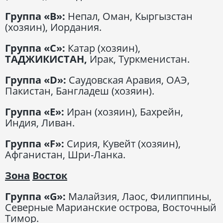
Группа «В»:
Непал, Оман, Кыргызстан
(хозяин), Иордания.
Группа «
C
»:
Катар (хозяин),
ТАДЖИКИСТАН,
Ирак, Туркменистан.
Группа
«
D
»:
Саудовская Аравия, ОАЭ,
Пакистан, Бангладеш (хозяин).
Группа «
E
»:
Иран (хозяин), Бахрейн,
Индия, Ливан.
Группа «
F
»:
Сирия, Кувейт (хозяин),
Афганистан, Шри-Ланка.
Зона
Восток
Группа «
G
»:
Малайзия, Лаос, Филиппины,
Северные Марианские острова, Восточный
Тимор.