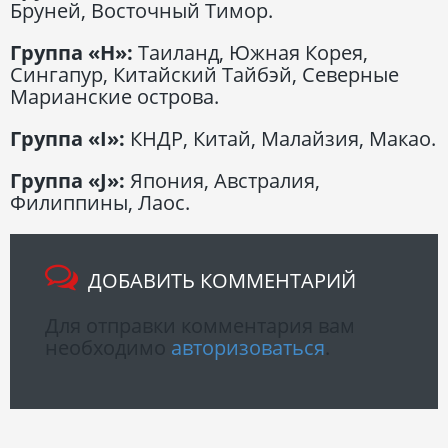
Бруней, Восточный Тимор.
Группа
«
H
»
:
Таиланд, Южная Корея,
Сингапур, Китайский Тайбэй, Северные
Марианские острова.
Группа
«
I
»
:
КНДР, Китай, Малайзия, Макао.
Группа
«
J
»
:
Япония, Австралия,
Филиппины, Лаос.
ДОБАВИТЬ КОММЕНТАРИЙ
Для отправки комментария вам
необходимо
авторизоваться
.