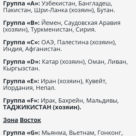
Группа
«
A
»
:
Узбекистан, Бангладеш,
Пакистан, Шри-Ланка (хозяин), Бутан.
Группа «
B
»
:
Йемен, Саудовская Аравия
(хозяин), Туркменистан, Сирия.
Группа «С»:
ОАЭ, Палестина (хозяин),
Индия, Афганистан.
Группа
«
D
»
:
Катар (хозяин), Оман, Ливан,
Кыргызстан.
Группа
«
E
»
:
Иран (хозяин), Кувейт,
Иордания, Непал.
Группа
«
F
»
:
Ирак, Бахрейн, Мальдивы,
ТАДЖИКИСТАН (хозяин).
Зона
Восток
Группа
«
G
»
:
Мьянма, Вьетнам, Гонконг,