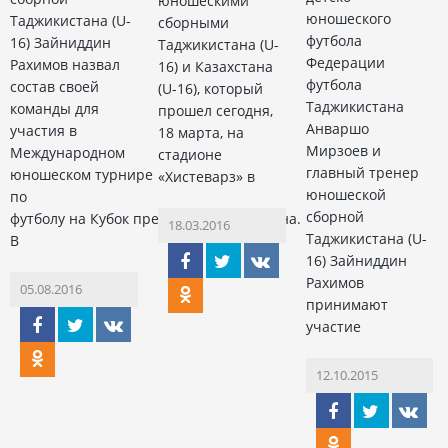
юношескими
юношеского
Таджикистана (U-
сборными
футбола
16) Зайниддин
Таджикистана (U-
Федерации
Рахимов назвал
16) и Казахстана
футбола
состав своей
(U-16), который
Таджикистана
команды для
прошел сегодня,
Анваршо
участия в
18 марта, на
Мирзоев и
Международном
стадионе
главный тренер
юношеском турнире
«Хистеварз» в
юношеской
по
сборной
футболу на Кубок президента Казахстана.
18.03.2016
Таджикистана (U-
В
16) Зайниддин
Рахимов
05.08.2016
принимают
участие
12.10.2015