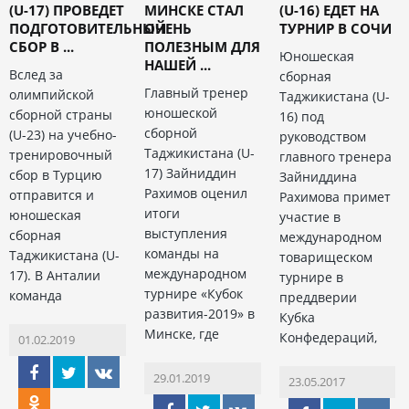
(U-17) ПРОВЕДЕТ
МИНСКЕ СТАЛ
(U-16) ЕДЕТ НА
ПОДГОТОВИТЕЛЬНЫЙ
ОЧЕНЬ
ТУРНИР В СОЧИ
СБОР В ...
ПОЛЕЗНЫМ ДЛЯ
Юношеская
НАШЕЙ ...
Вслед за
сборная
Главный тренер
олимпийской
Таджикистана (U-
юношеской
сборной страны
16) под
сборной
(U-23) на учебно-
руководством
Таджикистана (U-
тренировочный
главного тренера
17) Зайниддин
сбор в Турцию
Зайниддина
Рахимов оценил
отправится и
Рахимова примет
итоги
юношеская
участие в
выступления
сборная
международном
команды на
Таджикистана (U-
товарищеском
международном
17). В Анталии
турнире в
турнире «Кубок
команда
преддверии
развития-2019» в
Кубка
Минске, где
Конфедераций,
01.02.2019
29.01.2019
23.05.2017