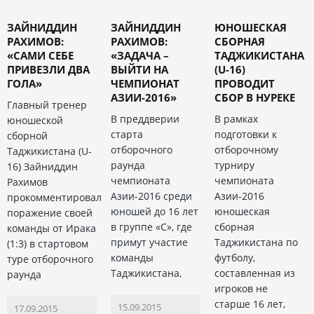
ЗАЙНИДДИН
ЗАЙНИДДИН
ЮНОШЕСКАЯ
РАХИМОВ:
РАХИМОВ:
СБОРНАЯ
«САМИ СЕБЕ
«ЗАДАЧА –
ТАДЖИКИСТАНА
ПРИВЕЗЛИ ДВА
ВЫЙТИ НА
(U-16)
ГОЛА»
ЧЕМПИОНАТ
ПРОВОДИТ
АЗИИ-2016»
СБОР В НУРЕКЕ
Главный тренер
В преддверии
В рамках
юношеской
старта
подготовки к
сборной
отборочного
отборочному
Таджикистана (U-
раунда
турниру
16) Зайниддин
чемпионата
чемпионата
Рахимов
Азии-2016 среди
Азии-2016
прокомментировал
юношей до 16 лет
юношеская
поражение своей
в группе «С», где
сборная
команды от Ирака
примут участие
Таджикистана по
(1:3) в стартовом
команды
футболу,
туре отборочного
Таджикистана,
составленная из
раунда
игроков не
старше 16 лет,
15.09.2015
17.09.2015