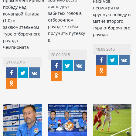
прокомментировал
Рахимов,
лишь двух
победу над
несмотря на
забитых голов в
командой Катара
крупную победу в
отборочном
(1:0) в
матче второго
раунде, чтобы
заключительном
тура отборочного
получить путевку
туре отборочного
раунда
в
раунда
чемпионата
18.09.2015
20.09.2015
21.09.2015