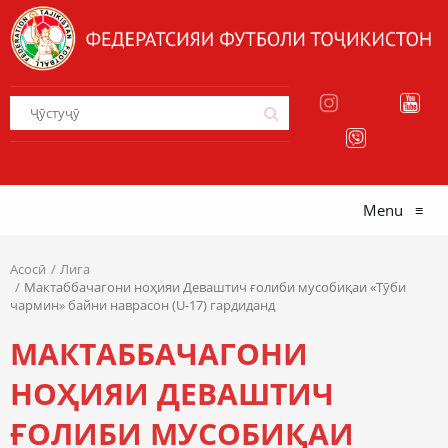
Menu
≡
Асосӣ
Лига
Мактаббачагони ноҳияи Деваштич ғолиби мусобиқаи «Тӯби
чармин» байни наврасон (U-17) гардиданд
МАКТАББАЧАГОНИ
НОҲИЯИ ДЕВАШТИЧ
ҒОЛИБИ МУСОБИҚАИ