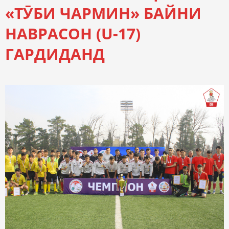
«ТӮБИ ЧАРМИН» БАЙНИ
НАВРАСОН (U-17)
ГАРДИДАНД