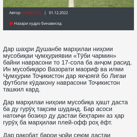
Автор
Info@fft.tj
| 01.12.2022
Назари худро бинависед
Дар шаҳри Душанбе марҳилаи ниҳоии
мусобиқаи ҷумҳуриявии «Тӯби чармин»
байни наврасони то 17-сола ба анҷом расид.
Ин мусобиқаро Вазорати маориф ва илми
Ҷумҳурии Тоҷикистон дар якҷоягӣ бо Лигаи
футболи кӯдакону наврасони Тоҷикистон
ташкил кард.
Дар марҳилаи ниҳоии мусобиқа ҳашт даста
ба ду гурӯҳ тақсим шуданд. Бар асоси
натоиҷи бозиҳо ду дастаи беҳтарин аз ҳар
гурӯҳ ба марҳилаи плей-офф роҳ ёфт.
Дар рақобат барои ҷойи сеюм дастаи