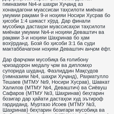
гимназияи №4-и шаҳри Хуҷанд аз
хонандагони муассисаи таҳсилоти миёнаи
умумии рақами 9-и ноҳияи Носири Хусрав бо
ҳисоби 1:4 шикаст хӯрд. Дар финали
мусобиқа дастаҳои муассисаҳои таҳсилоти
миёнаи умумии №4-и ноҳияи Деваштич ва
рақами 3-и ноҳияи Шаҳринав бо ҳам
вохӯрданд. Бозӣ бо ҳисоби 3:1 ба суди
мактаббачагони ноҳияи Деваштич анҷом ёфт.
Дар фарҷоми мусобиқа ба ғолибону
ҷоизадорон медалу ҷом ва дипломҳо
супорида шуданд. Фазлиддин Мақсудов
(гимназияи №4, шаҳри Хуҷанд), Раҳматулло
Тешаев (МТМУ №9, Носири Хусрав), Шавкат
Халилов (МТМУ №4, Деваштич) ва Сиёвуш
Сафаров (МТМУ №3, Шаҳринав) беҳтарин
бозигар дар ҳайати дастаҳои худ эътироф
гардиданд. Муртазо Исоев (МТМУ №3,
Шаҳринав) беҳтарин бозигари мусобиқа ва