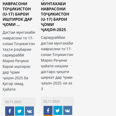
НАВРАСОНИ
МУНТАХАБИ
ТОҶИКИСТОН
НАВРАСОНИ
(U-17) БАРОИ
ТОҶИКИСТОН
ИШТИРОК ДАР
(U-17) БАРОИ
ҶОМИ ...
ҶОМИ
ҶАҲОН-2025
Дастаи мунтахаби
Сармураббии
наврасони то 17-
дастаи мунтахаби
солаи Тоҷикистон
наврасони то 17-
таҳти роҳбарии
солаи Тоҷикистон
сармураббӣ
Марко Раҷини
Марко Раҷини
ҳайати ниҳоии
барои иштирок
дастаро ҷиҳати
дар Ҷоми
ширкат дар Ҷоми
ҷаҳон-2025 ба
ҷаҳон-2025, ки аз
Қатар омад.
3
Ҳайати
02.11.2025
02.11.2025