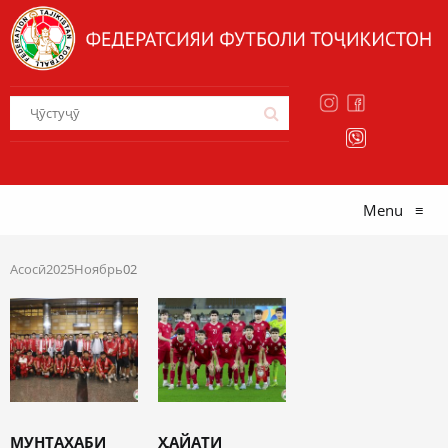
Menu
≡
Асосӣ
2025
Ноябрь
02
МУНТАХАБИ
ҲАЙАТИ