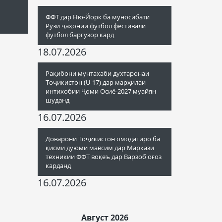
ФФТ дар Ню-Йорк ба муносибати
Рӯзи ҷаҳонии футбол фестивали
футбол баргузор кард
18.07.2026
Рақибони мунтахаби духтаронаи
Тоҷикистон (U-17) дар марҳилаи
интихобии Ҷоми Осиё-2027 муайян
шуданд
16.07.2026
Доварони Тоҷикистон омодагиро ба
қисми дуюми мавсим дар Маркази
техникии ФФТ воқеъ дар Варзоб оғоз
карданд
16.07.2026
Август 2026