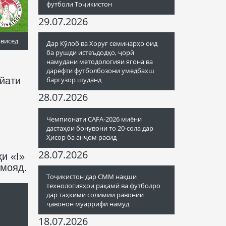
футболи Тоҷикистон
29.07.2026
ависед
Дар Кӯлоб ва Хоруғ семинарҳо оид
ба рушди истеъдодҳо, ҷорӣ
намудани методологияи ягона ва
дарёфти футболбозони умедбахш
йати
баргузор шуданд
28.07.2026
Чемпионати CAFA-2026 миёни
дастаҳои бонувони то 20-сола дар
Ҳисор ба анҷом расид
28.07.2026
и «I»
амояд.
Тоҷикистон дар СММ нақши
технологияҳои рақамӣ ва футболро
дар таҳкими солимии равонии
ҷавонон муаррифӣ намуд
18.07.2026