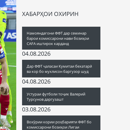
ХАБАРҲОИ ОХИРИН
Намояндагони ФФТ дар семинар
барои комиссарони нави бозиҳои
CAFA иштирок карданд
04.08.2026
Дар ФФТ ҷаласаи Кумитаи бехатарӣ
ва кор бо мухлисон баргузор шуд
04.08.2026
Устураи футболи тоҷик Валерий
Турсунов даргузашт
03.08.2026
Вохӯрии кории роҳбарияти ФФТ бо
комиссарони бозиҳои Лигаи