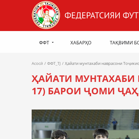
ФФТ
ХАБАРҲО
ТАҚВИМИ Б
Асосӣ
ФФТ_TJ
Ҳайати мунтахаби наврасони Тоҷикис
ҲАЙАТИ МУНТАХАБИ 
17) БАРОИ ҶОМИ ҶАҲ