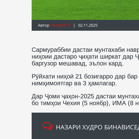
Автор
Info@fft.tj
| 02.11.2025
Сармураббии дастаи мунтахаби навр
ниҳоии дастаро ҷиҳати ширкат дар Ҷ
баргузор мешавад, эълон кард.
Рӯйхати ниҳоӣ 21 бозигарро дар бар 
нимҳимоятгар ва 3 ҳамлагар.
Дар Ҷоми ҷаҳон-2025 дастаи мунтаха
бо тимҳои Чехия (5 ноябр), ИМА (8 
НАЗАРИ ХУДРО БИНАВИСЕ