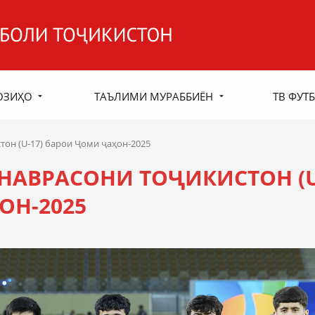
ОЗИҲО
ТАЪЛИМИ МУРАББИЁН
ТВ ФУТБ
тон (U-17) барои Ҷоми ҷаҳон-2025
НАВРАСОНИ ТОҶИКИСТОН (U
ОН-2025