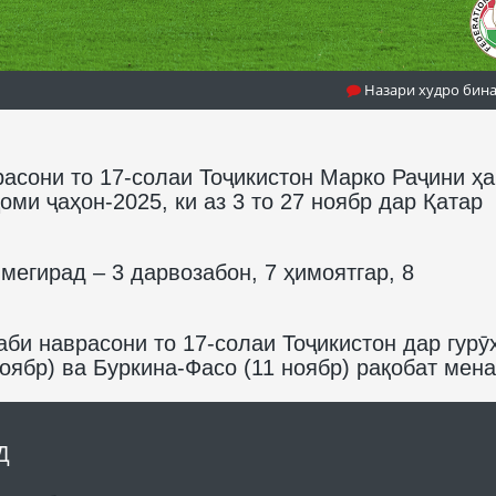
Назари худро бин
асони то 17-солаи Тоҷикистон Марко Раҷини ҳа
оми ҷаҳон-2025, ки аз 3 то 27 ноябр дар Қатар
мегирад – 3 дарвозабон, 7 ҳимоятгар, 8
би наврасони то 17-солаи Тоҷикистон дар гурӯҳ
ноябр) ва Буркина-Фасо (11 ноябр) рақобат мен
Д