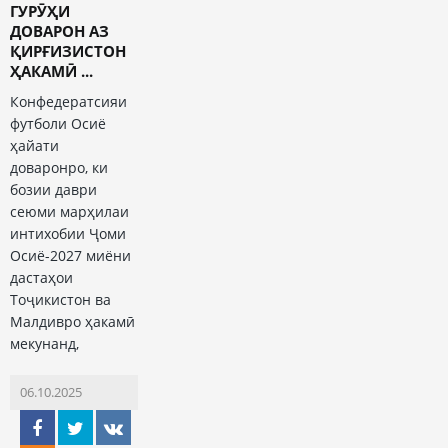
ГУРӮҲИ
ДОВАРОН АЗ
ҚИРҒИЗИСТОН
ҲАКАМӢ ...
Конфедератсияи
футболи Осиё
ҳайати
доваронро, ки
бозии даври
сеюми марҳилаи
интихобии Ҷоми
Осиё-2027 миёни
дастаҳои
Тоҷикистон ва
Малдивро ҳакамӣ
мекунанд,
06.10.2025