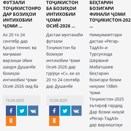
ФУТЗАЛИ
ТОҶИКИСТОН
БЕҲТАРИН
ТОҶИКИСТОНРО
БА БОЗИҲОИ
БОЗИГАРИ
ДАР БОЗИҲОИ
ИНТИХОБИИ
ФИНАЛИ ҶОМИ
ИНТИХОБИИ
ҶОМИ
ТОҶИКИСТОН-202
ҶОМИ ...
ОСИЁ-2026 ...
...
Аз 20 то 24
Дастаи мунтахаби
Нимҳимоятгари
сентябр дар
футзали
дастаи «Регар-
Қасри теннис ва
Тоҷикистон ба
ТадАЗ»-и
маҷмааи
бозиҳои
Турсунзода
варзиши обии
интихобии Ҷоми
Шервонӣ
шаҳри Душанбе
Осиё-2026 дар
Мабатшоев
бозиҳои
гурӯҳи «С», ки аз
беҳтарин
интихобии Ҷоми
20 то 24 сентябр
бозигари бозии
Осиё-2026 оид ба
дар Душанбе
ниҳоии 1XBet-
Ҷоми
Тоҷикистон-2025
16.09.2025
15.09.2025
эътироф гардид.
Дар бозии ниҳоӣ
«Регар-ТадАЗ»
дар варзишгоҳи