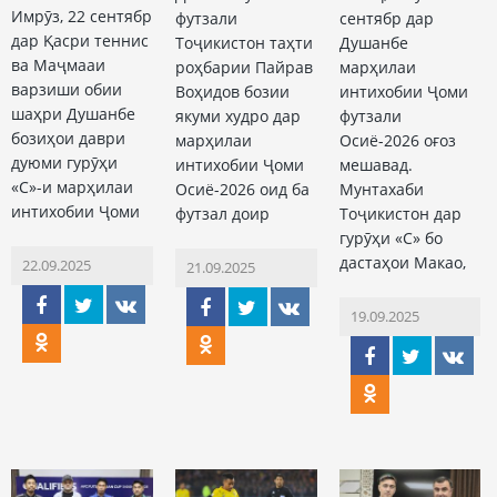
Имрӯз, 22 сентябр
футзали
сентябр дар
дар Қасри теннис
Тоҷикистон таҳти
Душанбе
ва Маҷмааи
роҳбарии Пайрав
марҳилаи
варзиши обии
Воҳидов бозии
интихобии Ҷоми
шаҳри Душанбе
якуми худро дар
футзали
бозиҳои даври
марҳилаи
Осиё-2026 оғоз
дуюми гурӯҳи
интихобии Ҷоми
мешавад.
«С»-и марҳилаи
Осиё-2026 оид ба
Мунтахаби
интихобии Ҷоми
футзал доир
Тоҷикистон дар
гурӯҳи «С» бо
дастаҳои Макао,
22.09.2025
21.09.2025
19.09.2025