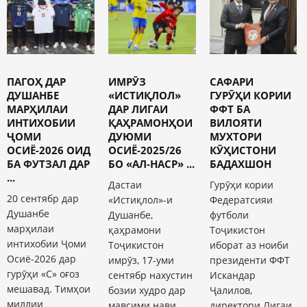
ПАГОҲ ДАР
ИМРӮЗ
САФАРИ
ДУШАНБЕ
«ИСТИҚЛОЛ»
ГУРӮҲИ КОРИИ
МАРҲИЛАИ
ДАР ЛИГАИ
ФФТ БА
ИНТИХОБИИ
ҚАҲРАМОНҲОИ
ВИЛОЯТИ
ҶОМИ
ДУЮМИ
МУХТОРИ
ОСИЁ-2026 ОИД
ОСИЁ-2025/26
КӮҲИСТОНИ
БА ФУТЗАЛ ДАР
БО «АЛ-НАСР» ...
БАДАХШОН
...
Дастаи
Гурӯҳи кории
20 сентябр дар
«Истиқлол»-и
Федератсияи
Душанбе
Душанбе,
футболи
марҳилаи
қаҳрамони
Тоҷикистон
интихобии Ҷоми
Тоҷикистон
иборат аз ноиби
Осиё-2026 дар
имрӯз, 17-уми
президенти ФФТ
гурӯҳи «С» оғоз
сентябр нахустин
Искандар
мешавад. Тимҳои
бозии худро дар
Ҷалилов,
миллии
мавсими нави
директори Лигаи