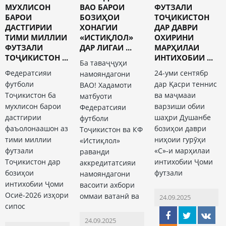
МУХЛИСОН
ВАО БАРОИ
ФУТЗАЛИ
БАРОИ
БОЗИҲОИ
ТОҶИКИСТОН
ДАСТГИРИИ
ХОНАГИИ
ДАР ДАВРИ
ТИМИ МИЛЛИИ
«ИСТИҚЛОЛ»
ОХИРИНИ
ФУТЗАЛИ
ДАР ЛИГАИ ...
МАРҲИЛАИ
ТОҶИКИСТОН ...
ИНТИХОБИИ ...
Ба таваҷҷуҳи
Федератсияи
24-уми сентябр
намояндагони
футболи
дар Қасри теннис
ВАО! Хадамоти
Тоҷикистон ба
ва маҷмааи
матбуоти
мухлисон барои
варзиши обии
Федератсияи
дастгирии
шаҳри Душанбе
футболи
фаъолонаашон аз
бозиҳои даври
Тоҷикистон ва КФ
тими миллии
ниҳоии гурӯҳи
«Истиқлол»
футзали
«С»-и марҳилаи
раванди
Тоҷикистон дар
интихобии Ҷоми
аккредитатсияи
бозиҳои
футзали
намояндагони
интихобии Ҷоми
васоити ахбори
Осиё-2026 изҳори
оммаи ватанӣ ва
24.09.2025
сипос
24.09.2025