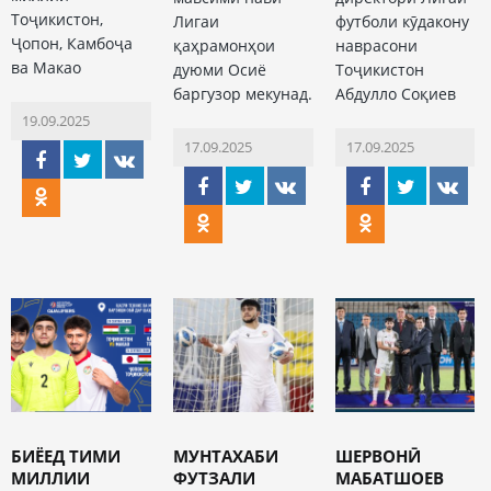
Тоҷикистон,
Лигаи
футболи кӯдакону
Ҷопон, Камбоҷа
қаҳрамонҳои
наврасони
ва Макао
дуюми Осиё
Тоҷикистон
баргузор мекунад.
Абдулло Соқиев
19.09.2025
17.09.2025
17.09.2025
БИЁЕД ТИМИ
МУНТАХАБИ
ШЕРВОНӢ
МИЛЛИИ
ФУТЗАЛИ
МАБАТШОЕВ