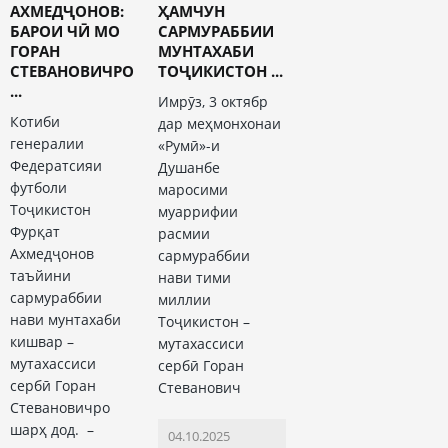
АХМЕДҶОНОВ:
ҲАМЧУН
БАРОИ ЧӢ МО
САРМУРАББИИ
ГОРАН
МУНТАХАБИ
СТЕВАНОВИЧРО
ТОҶИКИСТОН ...
...
Имрӯз, 3 октябр
Котиби
дар меҳмонхонаи
генералии
«Румӣ»-и
Федератсияи
Душанбе
футболи
маросими
Тоҷикистон
муаррифии
Фурқат
расмии
Ахмедҷонов
сармураббии
таъйини
нави тими
сармураббии
миллии
нави мунтахаби
Тоҷикистон –
кишвар –
мутахассиси
мутахассиси
сербӣ Горан
сербӣ Горан
Стеванович
Стевановичро
шарҳ дод. –
04.10.2025