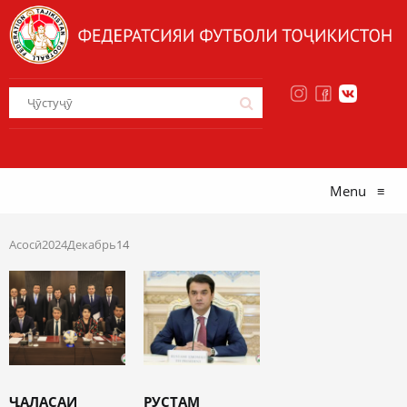
Menu
≡
Асосӣ
2024
Декабрь
14
ҶАЛАСАИ
РУСТАМ