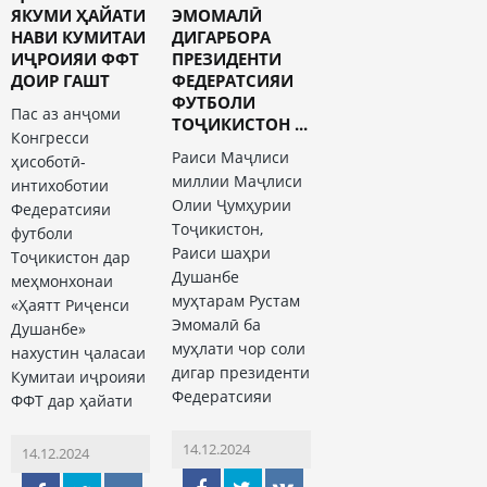
ЯКУМИ ҲАЙАТИ
ЭМОМАЛӢ
НАВИ КУМИТАИ
ДИГАРБОРА
ИҶРОИЯИ ФФТ
ПРЕЗИДЕНТИ
ДОИР ГАШТ
ФЕДЕРАТСИЯИ
ФУТБОЛИ
Пас аз анҷоми
ТОҶИКИСТОН ...
Конгресси
Раиси Маҷлиси
ҳисоботӣ-
миллии Маҷлиси
интихоботии
Олии Ҷумҳурии
Федератсияи
Тоҷикистон,
футболи
Раиси шаҳри
Тоҷикистон дар
Душанбе
меҳмонхонаи
муҳтарам Рустам
«Ҳаятт Риҷенси
Эмомалӣ ба
Душанбе»
муҳлати чор соли
нахустин ҷаласаи
дигар президенти
Кумитаи иҷроияи
Федератсияи
ФФТ дар ҳайати
14.12.2024
14.12.2024