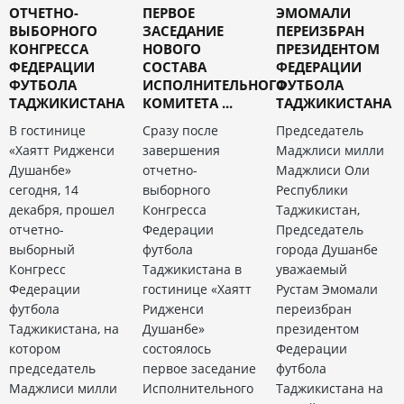
ОТЧЕТНО-
ПЕРВОЕ
ЭМОМАЛИ
ВЫБОРНОГО
ЗАСЕДАНИЕ
ПЕРЕИЗБРАН
КОНГРЕССА
НОВОГО
ПРЕЗИДЕНТОМ
ФЕДЕРАЦИИ
СОСТАВА
ФЕДЕРАЦИИ
ФУТБОЛА
ИСПОЛНИТЕЛЬНОГО
ФУТБОЛА
ТАДЖИКИСТАНА
КОМИТЕТА ...
ТАДЖИКИСТАНА
В гостинице
Сразу после
Председатель
«Хаятт Ридженси
завершения
Маджлиси милли
Душанбе»
отчетно-
Маджлиси Оли
сегодня, 14
выборного
Республики
декабря, прошел
Конгресса
Таджикистан,
отчетно-
Федерации
Председатель
выборный
футбола
города Душанбе
Конгресс
Таджикистана в
уважаемый
Федерации
гостинице «Хаятт
Рустам Эмомали
футбола
Ридженси
переизбран
Таджикистана, на
Душанбе»
президентом
котором
состоялось
Федерации
председатель
первое заседание
футбола
Маджлиси милли
Исполнительного
Таджикистана на