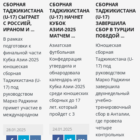
СБОРНАЯ
СБОРНАЯ
СБОРНАЯ
ТАДЖИКИСТАНА
ТАДЖИКИСТАНА
ТАДЖИКИСТАНА
(U-17) СЫГРАЕТ
(U-17) НАЧНЕТ
(U-17)
С РОССИЕЙ,
КУБОК
ЗАВЕРШИЛА
ИРАНОМ И ...
АЗИИ-2025
СБОР В ТУРЦИИ
МАТЧЕМ ...
ПОБЕДОЙ ...
В рамках
Азиатская
Юношеская
подготовки к
футбольная
сборная
финальной части
Конфедерация
Таджикистана (U-
Кубка Азии-2025
утвердила и
17) под
юношеская
обнародовала
руководством
сборная
календарь игр
Марко Раджини
Таджикистана (U-
Кубка Азии-2025
завершила
17) под
среди юношеских
двухнедельный
руководством
сборных до 17
учебно-
Марко Раджини
лет, который
тренировочный
примет участие в
пройдет с 3
сбор в Анталии,
международном
где провела
четыре
24.01.2025
28.01.2025
контрольных