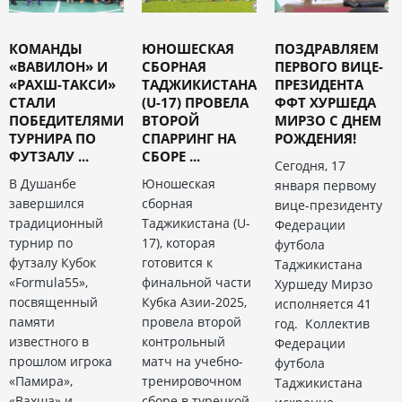
КОМАНДЫ
ЮНОШЕСКАЯ
ПОЗДРАВЛЯЕМ
«ВАВИЛОН» И
СБОРНАЯ
ПЕРВОГО ВИЦЕ-
«РАХШ-ТАКСИ»
ТАДЖИКИСТАНА
ПРЕЗИДЕНТА
СТАЛИ
(U-17) ПРОВЕЛА
ФФТ ХУРШЕДА
ПОБЕДИТЕЛЯМИ
ВТОРОЙ
МИРЗО С ДНЕМ
ТУРНИРА ПО
СПАРРИНГ НА
РОЖДЕНИЯ!
ФУТЗАЛУ ...
СБОРЕ ...
Сегодня, 17
В Душанбе
Юношеская
января первому
завершился
сборная
вице-президенту
традиционный
Таджикистана (U-
Федерации
турнир по
17), которая
футбола
футзалу Кубок
готовится к
Таджикистана
«Formula55»,
финальной части
Хуршеду Мирзо
посвященный
Кубка Азии-2025,
исполняется 41
памяти
провела второй
год. Коллектив
известного в
контрольный
Федерации
прошлом игрока
матч на учебно-
футбола
«Памира»,
тренировочном
Таджикистана
«Вахша» и
сборе в турецкой