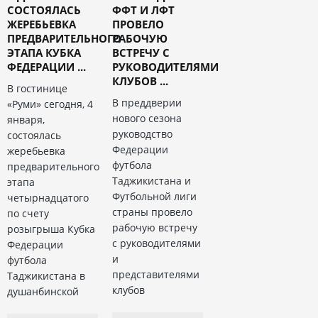
СОСТОЯЛАСЬ
ФФТ И ЛФТ
ЖЕРЕБЬЕВКА
ПРОВЕЛО
ПРЕДВАРИТЕЛЬНОГО
РАБОЧУЮ
ЭТАПА КУБКА
ВСТРЕЧУ С
ФЕДЕРАЦИИ ...
РУКОВОДИТЕЛЯМИ
КЛУБОВ ...
В гостинице
В преддверии
«Руми» сегодня, 4
нового сезона
января,
руководство
состоялась
Федерации
жеребьевка
футбола
предварительного
Таджикистана и
этапа
Футбольной лиги
четырнадцатого
страны провело
по счету
рабочую встречу
розыгрыша Кубка
с руководителями
Федерации
и
футбола
представителями
Таджикистана в
клубов
душанбинской