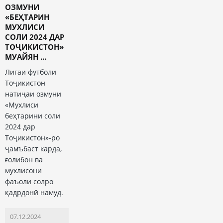
ОЗМУНИ
«БЕҲТАРИН
МУХЛИСИ
СОЛИ 2024 ДАР
ТОҶИКИСТОН»
МУАЙЯН ...
Лигаи футболи
Тоҷикистон
натиҷаи озмуни
«Мухлиси
беҳтарини соли
2024 дар
Тоҷикистон»-ро
ҷамъбаст карда,
ғолибон ва
мухлисони
фаъоли солро
қадрдонӣ намуд.
07.12.2024