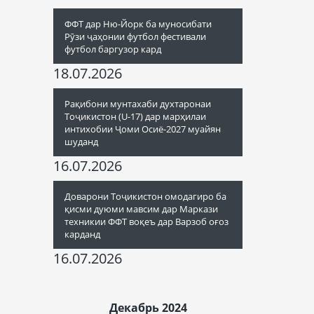
ФФТ дар Ню-Йорк ба муносибати
Рӯзи ҷаҳонии футбол фестивали
футбол баргузор кард
18.07.2026
Рақибони мунтахаби духтаронаи
Тоҷикистон (U-17) дар марҳилаи
интихобии Ҷоми Осиё-2027 муайян
шуданд
16.07.2026
Доварони Тоҷикистон омодагиро ба
қисми дуюми мавсим дар Маркази
техникии ФФТ воқеъ дар Варзоб оғоз
карданд
16.07.2026
Декабрь 2024