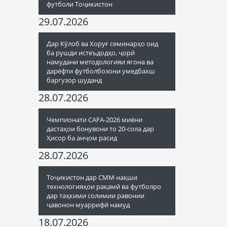
футболи Тоҷикистон
29.07.2026
Дар Кӯлоб ва Хоруғ семинарҳо оид
ба рушди истеъдодҳо, ҷорӣ
намудани методологияи ягона ва
дарёфти футболбозони умедбахш
баргузор шуданд
28.07.2026
Чемпионати CAFA-2026 миёни
дастаҳои бонувони то 20-сола дар
Ҳисор ба анҷом расид
28.07.2026
Тоҷикистон дар СММ нақши
технологияҳои рақамӣ ва футболро
дар таҳкими солимии равонии
ҷавонон муаррифӣ намуд
18.07.2026