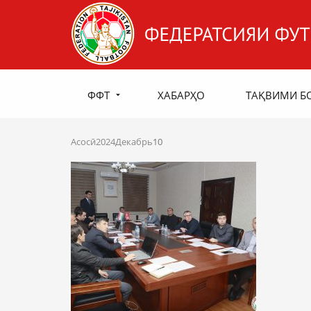
ФФТ
ХАБАРҲО
ТАҚВИМИ Б
Асосӣ
2024
Декабрь
10