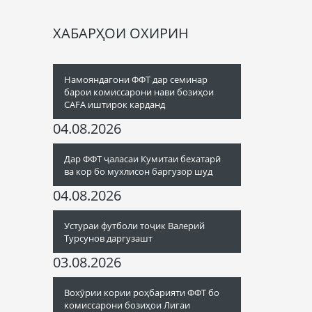
ХАБАРҲОИ ОХИРИН
Намояндагони ФФТ дар семинар
барои комиссарони нави бозиҳои
CAFA иштирок карданд
04.08.2026
Дар ФФТ ҷаласаи Кумитаи бехатарӣ
ва кор бо мухлисон баргузор шуд
04.08.2026
Устураи футболи тоҷик Валерий
Турсунов даргузашт
03.08.2026
Вохӯрии кории роҳбарияти ФФТ бо
комиссарони бозиҳои Лигаи