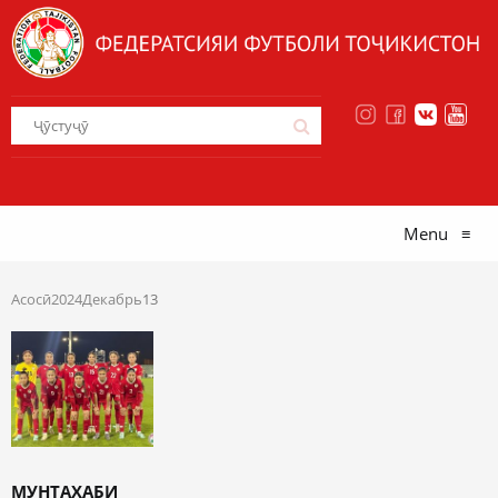
Menu
≡
Асосӣ
2024
Декабрь
13
МУНТАХАБИ