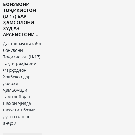
БОНУВОНИ
ТОҶИКИСТОН
(U-17) БАР
ҲАМСОЛОНИ
ХУД АЗ
АРАБИСТОНИ ...
Дастаи мунтахаби
бонувони
Тоҷикистон (U-17)
таҳти роҳбарии
Фарҳодҷон
Холбеков дар
доираи
ҷамъомади
тамринӣ дар
шаҳри Ҷидда
нахустин бозии
дӯстонаашро
анҷом