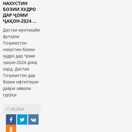
НАХУСТИН
БОЗИИ ХУДРО
ДАР ҶОМИ
ҶАҲОН-2024 ...
Дастаи мунтахаби
футзали
Тоҷикистон
нахустин бозии
худро дар Ҷоми
ҷаҳон-2024 доир
кард. Дастаи
Тоҷикистон дар
бозии ифтитоҳии
даври аввали
гурӯҳи
17.09.2024