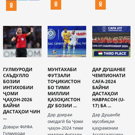
ГУЛМУРОДИ
МУНТАХАБИ
ДАР ДУШАНБЕ
САЪДУЛЛО
ФУТЗАЛИ
ЧЕМПИОНАТИ
БОЗИИ
ТОҶИКИСТОН
CAFA-2024
ИНТИХОБИИ
БО ТИМИ
БАЙНИ
ҶОМИ
МИЛЛИИ
ДАСТАҲОИ
ҶАҲОН-2026
ҚАЗОҚИСТОН
НАВРАСОН (U-
БАЙНИ
ДУ БОЗИИ ...
17) БА ...
ДАСТАҲОИ ЧИН
Дар доираи
Дар Душанбе
...
омодагӣ ба Ҷоми
мусобиқаи
Довари ФИФА
ҷаҳон-2024 тими
қаҳрамонии
Гулмуроди
миллии футзали
Ассотсиатсияи