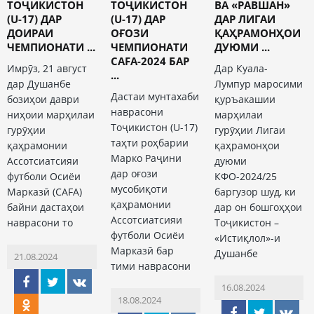
ТОҶИКИСТОН
ТОҶИКИСТОН
ВА «РАВШАН»
(U-17) ДАР
(U-17) ДАР
ДАР ЛИГАИ
ДОИРАИ
ОҒОЗИ
ҚАҲРАМОНҲОИ
ЧЕМПИОНАТИ ...
ЧЕМПИОНАТИ
ДУЮМИ ...
CAFA-2024 БАР
Имрӯз, 21 август
Дар Куала-
...
дар Душанбе
Лумпур маросими
Дастаи мунтахаби
бозиҳои даври
қуръакашии
наврасони
ниҳоии марҳилаи
марҳилаи
Тоҷикистон (U-17)
гурӯҳии
гурӯҳии Лигаи
таҳти роҳбарии
қаҳрамонии
қаҳрамонҳои
Марко Раҷини
Ассотсиатсияи
дуюми
дар оғози
футболи Осиёи
КФО-2024/25
мусобиқоти
Марказӣ (CAFA)
баргузор шуд, ки
қаҳрамонии
байни дастаҳои
дар он бошгоҳҳои
Ассотсиатсияи
наврасони то
Тоҷикистон –
футболи Осиёи
«Истиқлол»-и
Марказӣ бар
Душанбе
21.08.2024
тими наврасони
16.08.2024
18.08.2024