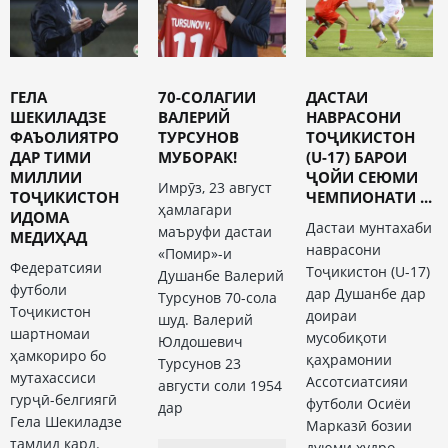
ГЕЛА
70-СОЛАГИИ
ДАСТАИ
ШЕКИЛАДЗЕ
ВАЛЕРИЙ
НАВРАСОНИ
ФАЪОЛИЯТРО
ТУРСУНОВ
ТОҶИКИСТОН
ДАР ТИМИ
МУБОРАК!
(U-17) БАРОИ
МИЛЛИИ
ҶОЙИ СЕЮМИ
Имрӯз, 23 август
ТОҶИКИСТОН
ЧЕМПИОНАТИ ...
ҳамлагари
ИДОМА
Дастаи мунтахаби
маъруфи дастаи
МЕДИҲАД
наврасони
«Помир»-и
Федератсияи
Тоҷикистон (U-17)
Душанбе Валерий
футболи
дар Душанбе дар
Турсунов 70-сола
Тоҷикистон
доираи
шуд. Валерий
шартномаи
мусобиқоти
Юлдошевич
ҳамкориро бо
қаҳрамонии
Турсунов 23
мутахассиси
Ассотсиатсияи
августи соли 1954
гурҷӣ-белгиягӣ
футболи Осиёи
дар
Гела Шекиладзе
Марказӣ бозии
тамдид кард.
дуюми худро