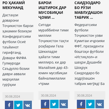
РО ҲАКАМӢ
БАРОИ
САИДЗОДАРО
МЕКУНАНД
ИШТИРОК ДАР
БО РӮЗИ
МУСОБИҚАИ
МАВЛУДАШОН
Дастаҳои
ҶОМИ ...
ТАБРИК ...
доварони
Ситоди
Федератсияи
Тоҷикистон барои
мураббиёни тими
футболи
ҳакамии бозиҳои
миллии
Тоҷикистон узви
Конфедератсияи
Тоҷикистон таҳти
Кумитаи иҷроияи
футболи Осиё
роҳбарии Гела
ФФТ, президенти
таъйинот
Шекиладзе
бошгоҳи футболи
гирифтанд.
ҳайати тими
«Истиқлол»-и
Довари ФИФА
миллиро, ки дар
шаҳри Душанбе
Гулмуроди
Малайзия дар 43-
Шоҳрух
Саъдулло бозии
юмин мусобиқаи
Саидзодаро бо
даври аввали
байналмилалии
зодрӯзашон
марҳилаи
«Ҷоми
табрик мегӯяд! Ба
гурӯҳии
30.08.2024
30.08.2024
30.08.2024