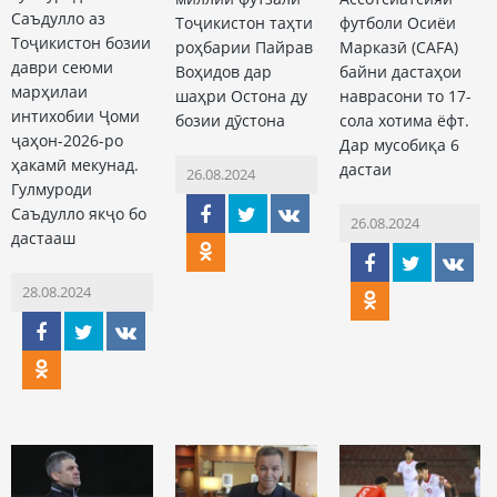
Саъдулло аз
Тоҷикистон таҳти
футболи Осиёи
Тоҷикистон бозии
роҳбарии Пайрав
Марказӣ (CAFA)
даври сеюми
Воҳидов дар
байни дастаҳои
марҳилаи
шаҳри Остона ду
наврасони то 17-
интихобии Ҷоми
бозии дӯстона
сола хотима ёфт.
ҷаҳон-2026-ро
Дар мусобиқа 6
ҳакамӣ мекунад.
дастаи
26.08.2024
Гулмуроди
Саъдулло якҷо бо
26.08.2024
дастааш
28.08.2024