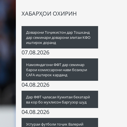
ХАБАРҲОИ ОХИРИН
Доварони Тоҷикистон дар Тошканд
дар семинари доварони элитаи КФО
иштирок доранд
07.08.2026
Намояндагони ФФТ дар семинар
барои комиссарони нави бозиҳои
CAFA иштирок карданд
04.08.2026
Дар ФФТ ҷаласаи Кумитаи бехатарӣ
ва кор бо мухлисон баргузор шуд
04.08.2026
Устураи футболи тоҷик Валерий