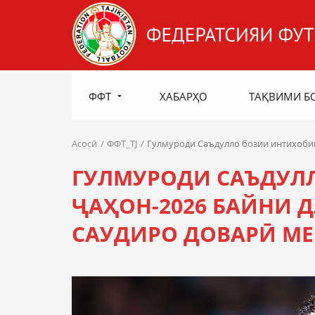
ФФТ
ХАБАРҲО
ТАҚВИМИ Б
Асосӣ
ФФТ_TJ
Гулмуроди Саъдулло бозии интихобии
ГУЛМУРОДИ САЪДУЛ
ҶАҲОН-2026 БАЙНИ 
САУДИРО ДОВАРӢ М