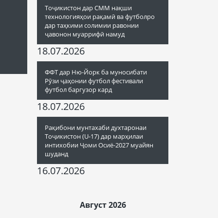
Тоҷикистон дар СММ нақши
технологияҳои рақамӣ ва футболро
дар таҳкими солимии равонии
ҷавонон муаррифӣ намуд
18.07.2026
ФФТ дар Ню-Йорк ба муносибати
Рӯзи ҷаҳонии футбол фестивали
футбол баргузор кард
18.07.2026
Рақибони мунтахаби духтаронаи
Тоҷикистон (U-17) дар марҳилаи
интихобии Ҷоми Осиё-2027 муайян
шуданд
16.07.2026
Август 2026