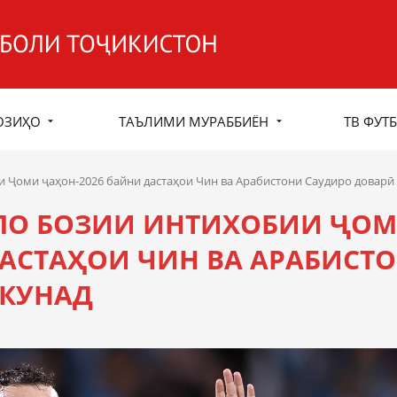
ОЗИҲО
ТАЪЛИМИ МУРАББИЁН
ТВ ФУТБ
 Ҷоми ҷаҳон-2026 байни дастаҳои Чин ва Арабистони Саудиро доварӣ
ЛО БОЗИИ ИНТИХОБИИ ҶО
ДАСТАҲОИ ЧИН ВА АРАБИСТ
ЕКУНАД