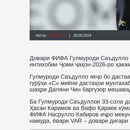
Автор
Info@fft.tj
| 28.08.2024
Довари ФИФА Гулмуроди Саъдулло а
интихобии Ҷоми ҷаҳон-2026-ро ҳака
Гулмуроди Саъдулло якҷо бо дастаа
гурӯҳи «С» миёни дастаҳои мунтахаб
шаҳри Даляни Чин баргузор мешавад
Ба Гулмуроди Саъдуллои 33-сола д
Ҳасан Каримов ва Вафо Қараев кӯма
ФИФА Насрулло Кабиров иҷро мекун
намуда, ёвари VAR – довари дигари