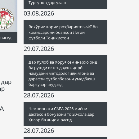
Турсунов даргузашт
03.08.2026
Вохӯрии кории роҳбарияти ФФТ бо
комиссарони бозиҳои Лигаи
ависед
футболи Тоҷикистон
29.07.2026
Дар Кӯлоб ва Хоруғ семинарҳо оид
ба рушди истеъдодҳо, ҷорӣ
намудани методологияи ягона ва
дарёфти футболбозони умедбахш
 дар
баргузор шуданд
ар
28.07.2026
ФА
Чемпионати CAFA-2026 миёни
дастаҳои бонувони то 20-сола дар
Ҳисор ба анҷом расид
28.07.2026