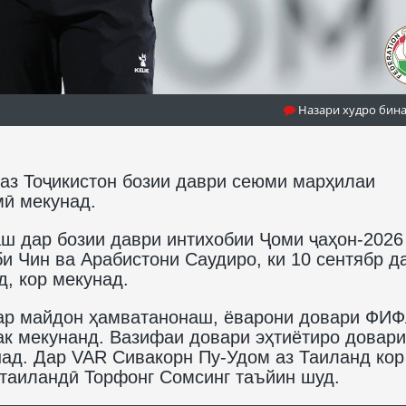
Назари худро бин
з Тоҷикистон бозии даври сеюми марҳилаи
мӣ мекунад.
ш дар бозии даври интихобии Ҷоми ҷаҳон-2026
и Чин ва Арабистони Саудиро, ки 10 сентябр д
, кор мекунад.
ар майдон ҳамватанонаш, ёварони довари ФИ
к мекунанд. Вазифаи довари эҳтиётиро довари
ад. Дар VAR Сивакорн Пу-Удом аз Таиланд кор
 таиландӣ Торфонг Сомсинг таъйин шуд.