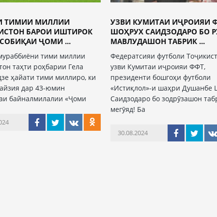
И ТИМИИ МИЛЛИИ
УЗВИ КУМИТАИ ИҶРОИЯИ 
ИСТОН БАРОИ ИШТИРОК
ШОҲРУХ САИДЗОДАРО БО 
СОБИҚАИ ҶОМИ ...
МАВЛУДАШОН ТАБРИК ...
мураббиёни тими миллии
Федератсияи футболи Тоҷикис
тон таҳти роҳбарии Гела
узви Кумитаи иҷроияи ФФТ,
зе ҳайати тими миллиро, ки
президенти бошгоҳи футболи
айзия дар 43-юмин
«Истиқлол»-и шаҳри Душанбе 
аи байналмилалии «Ҷоми
Саидзодаро бо зодрӯзашон таб
мегӯяд! Ба
024
30.08.2024