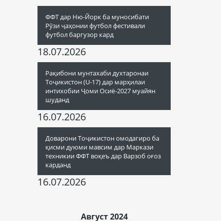
ФФТ дар Ню-Йорк ба муносибати
Рӯзи ҷаҳонии футбол фестивали
футбол баргузор кард
18.07.2026
Рақибони мунтахаби духтаронаи
Тоҷикистон (U-17) дар марҳилаи
интихобии Ҷоми Осиё-2027 муайян
шуданд
16.07.2026
Доварони Тоҷикистон омодагиро ба
қисми дуюми мавсим дар Маркази
техникии ФФТ воқеъ дар Варзоб оғоз
карданд
16.07.2026
Август 2024