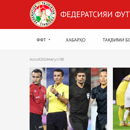
ФФТ
ХАБАРҲО
ТАҚВИМИ Б
Асосӣ
2024
Август
30