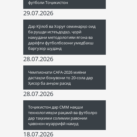
футболи Тоҷикистон
29.07.2026
Дар Кӯлоб ва Хоруғ семинарҳо оид
ба рушди истеъдодҳо, ҷорӣ
намудани методологияи ягона ва
дарёфти футболбозони умедбахш
баргузор шуданд
28.07.2026
Чемпионати CAFA-2026 миёни
дастаҳои бонувони то 20-сола дар
Ҳисор ба анҷом расид
28.07.2026
Тоҷикистон дар СММ нақши
технологияҳои рақамӣ ва футболро
дар таҳкими солимии равонии
ҷавонон муаррифӣ намуд
18.07.2026