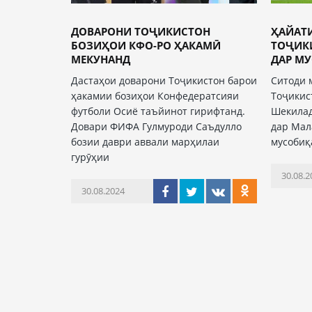
ДОВАРОНИ ТОҶИКИСТОН
ҲАЙАТ
БОЗИҲОИ КФО-РО ҲАКАМӢ
ТОҶИК
МЕКУНАНД
ДАР МУ
Дастаҳои доварони Тоҷикистон барои
Ситоди 
ҳакамии бозиҳои Конфедератсияи
Тоҷикис
футболи Осиё таъйинот гирифтанд.
Шекилад
Довари ФИФА Гулмуроди Саъдулло
дар Мал
бозии даври аввали марҳилаи
мусобиқ
гурӯҳии
30.08.2
30.08.2024