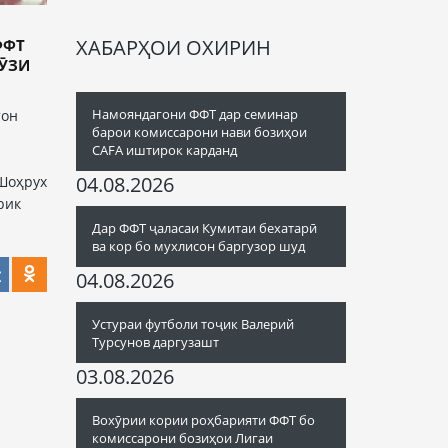
ХАБАРҲОИ ОХИРИН
ФФТ
РӮЗИ
Намояндагони ФФТ дар семинар
тон
барои комиссарони нави бозиҳои
CAFA иштирок карданд
04.08.2026
Шоҳрух
рик
Дар ФФТ ҷаласаи Кумитаи бехатарӣ
ва кор бо мухлисон баргузор шуд
04.08.2026
Устураи футболи тоҷик Валерий
Турсунов даргузашт
03.08.2026
Вохӯрии кории роҳбарияти ФФТ бо
комиссарони бозиҳои Лигаи