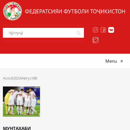
Menu
≡
Асосӣ
2024
Август
06
МУНТАХАБИ