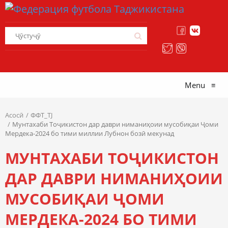
Menu
≡
Асосӣ
ФФТ_TJ
Мунтахаби Тоҷикистон дар даври ниманиҳоии мусобиқаи Ҷоми
Мердека-2024 бо тими миллии Лубнон бозӣ мекунад
МУНТАХАБИ ТОҶИКИСТОН
ДАР ДАВРИ НИМАНИҲОИИ
МУСОБИҚАИ ҶОМИ
МЕРДЕКА-2024 БО ТИМИ