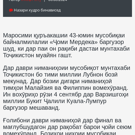
Назари худро бинависед
Маросими қуръакашии 43-юмин мусобиқаи
байналмилалии «Ҷоми Мердека» баргузор
шуд, ки дар паи он рақиби дастаи мунтахаби
Тоҷикистон муайян гашт.
Дар даври ниманиҳоии мусобиқот мунтахаби
Тоҷикистон бо тими миллии Лубнон бозӣ
мекунад. Дар бозии дигари ниманиҳоӣ
тимҳои Малайзия ва Филиппин вомехӯранд.
Ин вохӯриҳо рӯзи 4 сентябр дар Варзишгоҳи
миллии Букит Ҷалили Куала-Лумпур
баргузор мешаванд.
Ғолибони даври ниманиҳоӣ дар финал ва
мағлубшудагон дар рақобат барои ҷойи сеюм
вомехӯранд. Бозиҳои ниҳоии мусобиқаи