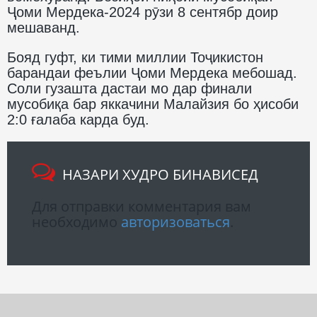
Ҷоми Мердека-2024 рӯзи 8 сентябр доир
мешаванд.
Бояд гуфт, ки тими миллии Тоҷикистон
барандаи феълии Ҷоми Мердека мебошад.
Соли гузашта дастаи мо дар финали
мусобиқа бар яккачини Малайзия бо ҳисоби
2:0 ғалаба карда буд.
НАЗАРИ ХУДРО БИНАВИСЕД
Для отправки комментария вам
необходимо
авторизоваться
.