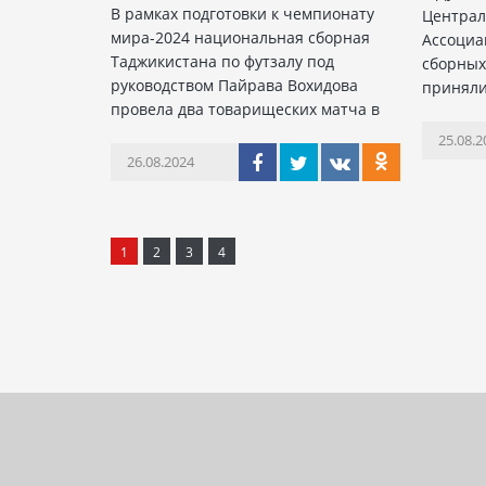
В рамках подготовки к чемпионату
Централ
мира-2024 национальная сборная
Ассоциа
Таджикистана по футзалу под
сборных 
руководством Пайрава Вохидова
приняли
провела два товарищеских матча в
25.08.2
26.08.2024
1
2
3
4