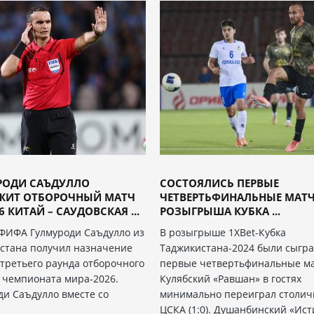
РОДИ САЪДУЛЛО
СОСТОЯЛИСЬ ПЕРВЫЕ
ЖИТ ОТБОРОЧНЫЙ МАТЧ
ЧЕТВЕРТЬФИНАЛЬНЫЕ МАТ
6 КИТАЙ – САУДОВСКАЯ ...
РОЗЫГРЫША КУБКА ...
ФИФА Гулмуроди Саъдулло из
В розыгрыше 1XBet-Кубка
стана получил назначение
Таджикистана-2024 были сыгр
 третьего раунда отборочного
первые четвертьфинальные ма
 чемпионата мира-2026.
Кулябский «Равшан» в гостях
ди Саъдулло вместе со
минимально переиграл столи
ЦСКА (1:0). Душанбинский «Ист