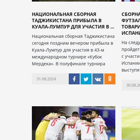
НАЦИОНАЛЬНАЯ СБОРНАЯ
СБОРН
ТАДЖИКИСТАНА ПРИБЫЛА В
ФУТЗАЛ
КУАЛА-ЛУМПУР ДЛЯ УЧАСТИЯ В ...
ТОВАР
ИСПАНИ
Национальная сборная Таджикистана
На след
сегодня поздним вечером прибыла в
пройдет
Куала-Лумпур для участия в 43-м
с участ
международном турнире «Кубок
Испании
Мердека». В полуфинале турнира
выступя
31.08.2024
30.08.2