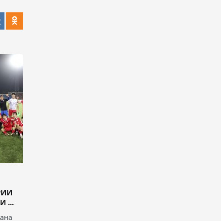
РИИ
 ...
тана