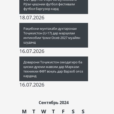
Рӯзи ҷаҳонии футбол фестивали
футбол баргузор кард
18.07.2026
Рақибони мунтахаби духтаронаи
Тоҷикистон (U-17) дар марҳилаи
интихобии Ҷоми Осиё-2027 муайян
шуданд
16.07.2026
Доварони Тоҷикистон омодагиро ба
қисми дуюми мавсим дар Маркази
техникии ФФТ воқеъ дар Варзоб оғоз
карданд
16.07.2026
Сентябрь 2024
M
T
W
T
F
S
S