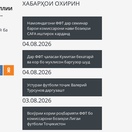
ХАБАРҲОИ ОХИРИН
ИЛЛИИ
..
Намояндагони ФФТ дар семинар
барои комиссарони нави бозиҳои
ӣ ба
CAFA иштирок карданд
и
04.08.2026
Дар ФФТ ҷаласаи Кумитаи бехатарӣ
ва кор бо мухлисон баргузор шуд
04.08.2026
Устураи футболи тоҷик Валерий
Турсунов даргузашт
03.08.2026
Вохӯрии кории роҳбарияти ФФТ бо
комиссарони бозиҳои Лигаи
футболи Тоҷикистон