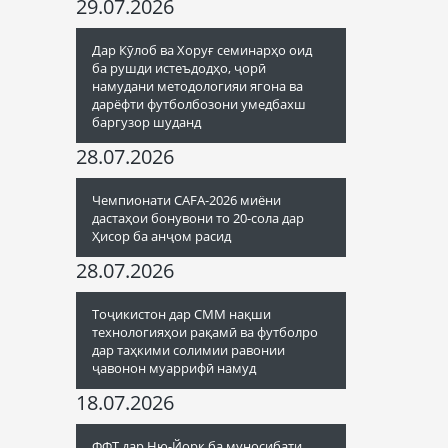
29.07.2026
Дар Кӯлоб ва Хоруғ семинарҳо оид
ба рушди истеъдодҳо, ҷорӣ
намудани методологияи ягона ва
дарёфти футболбозони умедбахш
баргузор шуданд
28.07.2026
Чемпионати CAFA-2026 миёни
дастаҳои бонувони то 20-сола дар
Ҳисор ба анҷом расид
28.07.2026
Тоҷикистон дар СММ нақши
технологияҳои рақамӣ ва футболро
дар таҳкими солимии равонии
ҷавонон муаррифӣ намуд
18.07.2026
ФФТ дар Ню-Йорк ба муносибати