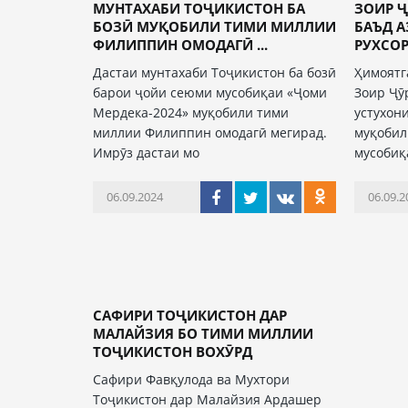
МУНТАХАБИ ТОҶИКИСТОН БА
ЗОИР Ҷ
БОЗӢ МУҚОБИЛИ ТИМИ МИЛЛИИ
БАЪД 
ФИЛИППИН ОМОДАГӢ ...
РУХСОРА
Дастаи мунтахаби Тоҷикистон ба бозӣ
Ҳимоятг
барои ҷойи сеюми мусобиқаи «Ҷоми
Зоир Ҷӯ
Мердека-2024» муқобили тими
устухон
миллии Филиппин омодагӣ мегирад.
муқобил
Имрӯз дастаи мо
мусобиқ
06.09.2024
06.09.2
САФИРИ ТОҶИКИСТОН ДАР
МАЛАЙЗИЯ БО ТИМИ МИЛЛИИ
ТОҶИКИСТОН ВОХӮРД
Сафири Фавқулода ва Мухтори
Тоҷикистон дар Малайзия Ардашер