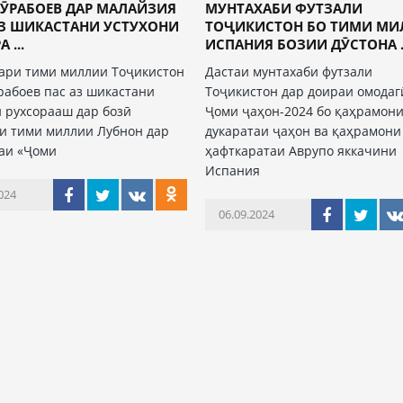
ӮРАБОЕВ ДАР МАЛАЙЗИЯ
МУНТАХАБИ ФУТЗАЛИ
АЗ ШИКАСТАНИ УСТУХОНИ
ТОҶИКИСТОН БО ТИМИ М
 ...
ИСПАНИЯ БОЗИИ ДӮСТОНА .
ари тими миллии Тоҷикистон
Дастаи мунтахаби футзали
рабоев пас аз шикастани
Тоҷикистон дар доираи омодаг
и рухсорааш дар бозӣ
Ҷоми ҷаҳон-2024 бо қаҳрамон
и тими миллии Лубнон дар
дукаратаи ҷаҳон ва қаҳрамони
аи «Ҷоми
ҳафткаратаи Аврупо яккачини
Испания
024
06.09.2024