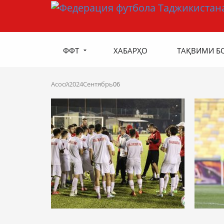
ФФТ
ХАБАРҲО
ТАҚВИМИ Б
Асосӣ
2024
Сентябрь
06