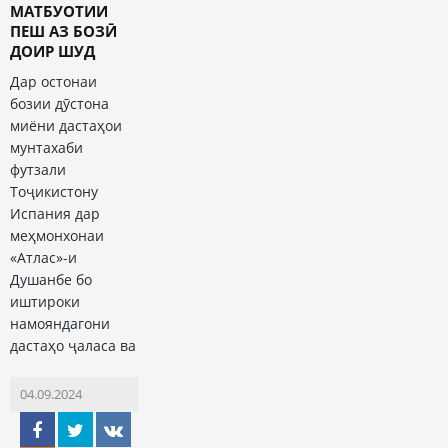
МАТБУОТИИ
ПЕШ АЗ БОЗӢ
ДОИР ШУД
Дар остонаи
бозии дӯстона
миёни дастаҳои
мунтахаби
футзали
Тоҷикистону
Испания дар
меҳмонхонаи
«Атлас»-и
Душанбе бо
иштироки
намояндагони
дастаҳо ҷаласа ва
04.09.2024