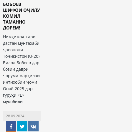
БОБОЕВ
ШИФОИ ОҶИЛУ
КОМИЛ
ТАМАННО
ДОРЕМ!
Нимҳимоятгари
дастаи мунтахаби
ҷавонони
Тоҷикистон (U-20)
Билол Бобоев дар
бозии даври
чоруми марҳилаи
интихобии Ҷоми
Осиё-2025 дар
гурӯҳи «Е»
муқобили
28.09.2024