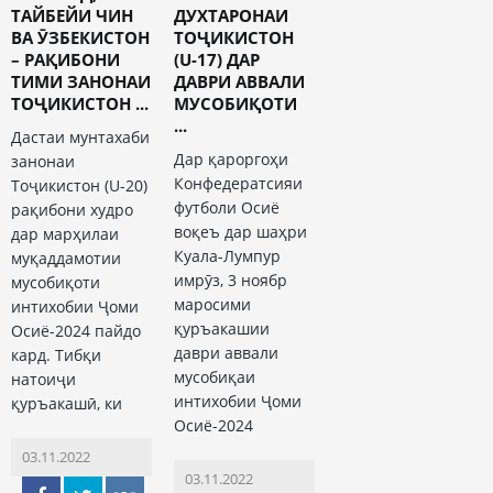
ТАЙБЕЙИ ЧИН
ДУХТАРОНАИ
ВА ӮЗБЕКИСТОН
ТОҶИКИСТОН
– РАҚИБОНИ
(U-17) ДАР
ТИМИ ЗАНОНАИ
ДАВРИ АВВАЛИ
ТОҶИКИСТОН ...
МУСОБИҚОТИ
...
Дастаи мунтахаби
Дар қароргоҳи
занонаи
Конфедератсияи
Тоҷикистон (U-20)
футболи Осиё
рақибони худро
воқеъ дар шаҳри
дар марҳилаи
Куала-Лумпур
муқаддамотии
имрӯз, 3 ноябр
мусобиқоти
маросими
интихобии Ҷоми
қуръакашии
Осиё-2024 пайдо
даври аввали
кард. Тибқи
мусобиқаи
натоиҷи
интихобии Ҷоми
қуръакашӣ, ки
Осиё-2024
03.11.2022
03.11.2022