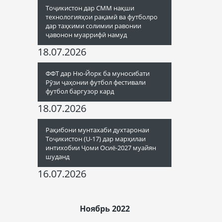
Тоҷикистон дар СММ нақши
технологияҳои рақамӣ ва футболро
дар таҳкими солимии равонии
ҷавонон муаррифӣ намуд
18.07.2026
ФФТ дар Ню-Йорк ба муносибати
Рӯзи ҷаҳонии футбол фестивали
футбол баргузор кард
18.07.2026
Рақибони мунтахаби духтаронаи
Тоҷикистон (U-17) дар марҳилаи
интихобии Ҷоми Осиё-2027 муайян
шуданд
16.07.2026
Ноябрь 2022