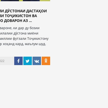
ИИ ДӮСТОНАИ ДАСТАҲОИ
ЛИ ТОҶИКИСТОН ВА
О ДОВАРОН АЗ ...
вароне, ки дар ду бозии
илалии дӯстона миёни
миллии футзали Тоҷикистону
ор хоҳанд кард, маълум шуд.
022