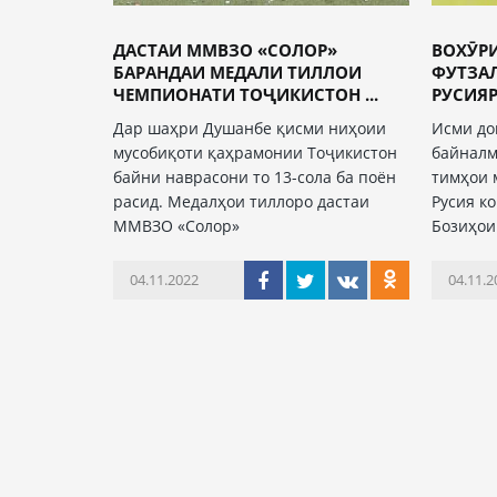
ДАСТАИ ММВЗО «СОЛОР»
ВОХӮР
БАРАНДАИ МЕДАЛИ ТИЛЛОИ
ФУТЗА
ЧЕМПИОНАТИ ТОҶИКИСТОН ...
РУСИЯР
Дар шаҳри Душанбе қисми ниҳоии
Исми до
мусобиқоти қаҳрамонии Тоҷикистон
байналм
байни наврасони то 13-сола ба поён
тимҳои 
расид. Медалҳои тиллоро дастаи
Русия к
ММВЗО «Солор»
Бозиҳои
04.11.2022
04.11.2