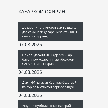
ХАБАРҲОИ ОХИРИН
Доварони Тоҷикистон дар Тошканд
дар семинари доварони элитаи КФО
иштирок доранд
07.08.2026
Намояндагони ФФТ дар семинар
барои комиссарони нави бозиҳои
CAFA иштирок карданд
04.08.2026
Дар ФФТ ҷаласаи Кумитаи бехатарӣ
ва кор бо мухлисон баргузор шуд
04.08.2026
Устураи футболи тоҷик Валерий