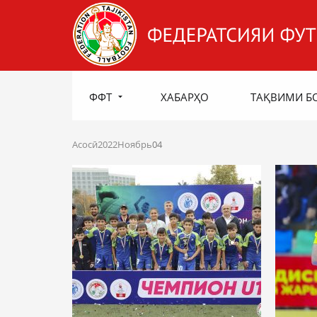
ФФТ
ХАБАРҲО
ТАҚВИМИ Б
Асосӣ
2022
Ноябрь
04