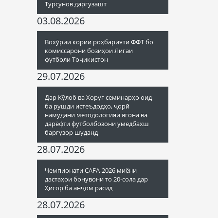
Турсунов даргузашт
03.08.2026
Вохӯрии кории роҳбарияти ФФТ бо
комиссарони бозиҳои Лигаи
футболи Тоҷикистон
29.07.2026
Дар Кӯлоб ва Хоруғ семинарҳо оид
ба рушди истеъдодҳо, ҷорӣ
намудани методологияи ягона ва
дарёфти футболбозони умедбахш
баргузор шуданд
28.07.2026
Чемпионати CAFA-2026 миёни
дастаҳои бонувони то 20-сола дар
Ҳисор ба анҷом расид
28.07.2026