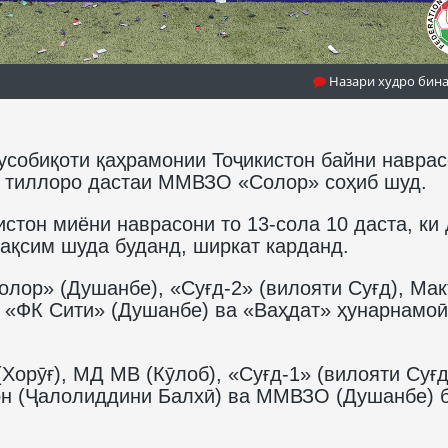
Назари худро бин
собиқоти қаҳрамонии Тоҷикистон байни навра
и тиллоро дастаи ММВЗО «Солор» соҳиб шуд.
стон миёни наврасони то 13-сола 10 даста, ки
тақсим шуда буданд, ширкат карданд.
лор» (Душанбе), «Суғд-2» (вилояти Суғд), Мак
, «ФК Сити» (Душанбе) ва «Ваҳдат» ҳунарнамоӣ
Хорӯғ), МД МВ (Кӯлоб), «Суғд-1» (вилояти Суғд
он (Ҷалолиддини Балхӣ) ва ММВЗО (Душанбе) 