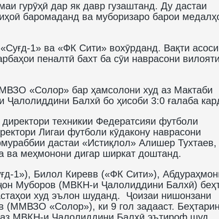
маи гурӯҳӣ дар як давр гузаштанд. Ду дастаи
 ниҳоӣ баромаданд ва муборизаро барои медалҳ
 «Суғд-1» ва «ФК Сити» вохӯрданд. Вақти асоси
зарбаҳои пеналтӣ бахт ба сӯи наврасони вилоят
МВЗО «Солор» бар ҳамсолони худ аз Мактаби
и Ҷалолиддини Балхӣ бо ҳисоби 3:0 ғалаба кар
 директори техникии Федератсияи футболи
ректори Лигаи футболи кӯдакону наврасони
рмураббии дастаи «Истиқлол» Алишер Тухтаев,
а ва меҳмонони дигар ширкат доштанд.
ғд-1»), Билол Киревв («ФК Сити»), Абдураҳмон
он Муборов (МВКН-и Ҷалолиддини Балхӣ) беҳ
астаҳои худ эълон шуданд. Ҷоизаи нишонзани
 (ММВЗО «Солор»), ки 9 гол задааст. Беҳтари
 аз МВКН-и Ҷалолиддини Балхӣ эътироф шуд.