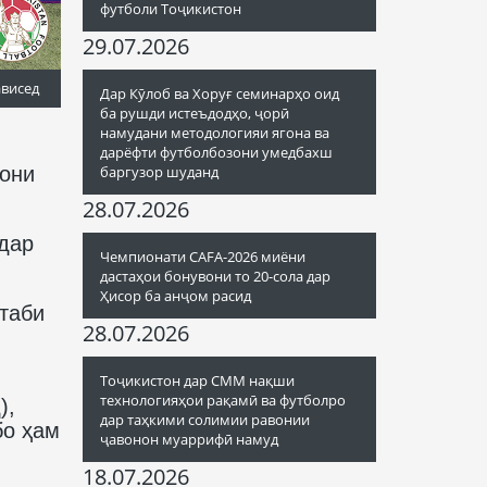
футболи Тоҷикистон
29.07.2026
ависед
Дар Кӯлоб ва Хоруғ семинарҳо оид
ба рушди истеъдодҳо, ҷорӣ
намудани методологияи ягона ва
дарёфти футболбозони умедбахш
сони
баргузор шуданд
28.07.2026
 дар
Чемпионати CAFA-2026 миёни
дастаҳои бонувони то 20-сола дар
Ҳисор ба анҷом расид
таби
28.07.2026
Тоҷикистон дар СММ нақши
технологияҳои рақамӣ ва футболро
),
дар таҳкими солимии равонии
бо ҳам
ҷавонон муаррифӣ намуд
18.07.2026