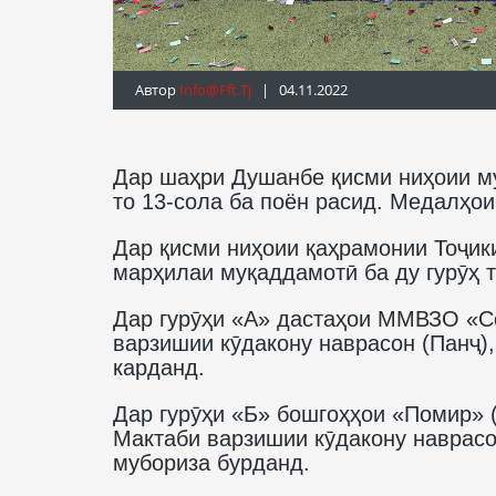
Автор
Info@fft.tj
| 04.11.2022
Дар шаҳри Душанбе қисми ниҳоии му
то 13-сола ба поён расид. Медалҳо
Дар қисми ниҳоии қаҳрамонии Тоҷики
марҳилаи муқаддамотӣ ба ду гурӯҳ 
Дар гурӯҳи «А» дастаҳои ММВЗО «Со
варзишии кӯдакону наврасон (Панҷ)
карданд.
Дар гурӯҳи «Б» бошгоҳҳои «Помир» (
Мактаби варзишии кӯдакону наврас
мубориза бурданд.