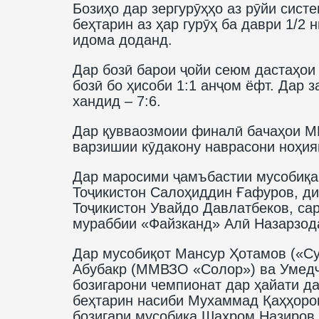
Бозиҳо дар зергурӯҳҳо аз рӯйи систе
беҳтарин аз ҳар гурӯҳ ба даври 1/2
идома доданд.
Дар бозӣ барои ҷойи сеюм дастаҳои
бозӣ бо ҳисоби 1:1 анҷом ёфт. Дар 
хандид – 7:6.
Дар қувваозмоии финалӣ бачаҳои М
варзишии кӯдакону наврасони ноҳия
Дар маросими ҷамъбастии мусобиқа
Тоҷикистон Салоҳиддин Ғафуров, ди
Тоҷикистон Увайдо Давлатбеков, са
мураббии «Файзканд» Алӣ Назарзод
Дар мусобиқот Мансур Ҳотамов («Су
Абубакр (ММВЗО «Солор») ва Умедҷ
бозигарони чемпионат дар ҳайати д
беҳтарин насиби Мухаммад Қаҳҳоров
бозигари мусобиқа Шаҳром Назиров