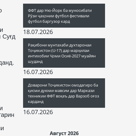
о
ФФТ дар Ню-Йорк ба муносибати
Рӯзи ҷаҳонии футбол фестивали
футбол баргузор кард
и
18.07.2026
и Суғд
Рақибони мунтахаби духтаронаи
Тоҷикистон (U-17) дар марҳилаи
интихобии Ҷоми Осиё-2027 муайян
шуданд
данд.
16.07.2026
Доварони Тоҷикистон омодагиро ба
қисми дуюми мавсим дар Маркази
техникии ФФТ воқеъ дар Варзоб оғоз
карданд
и
16.07.2026
тарин
ни
Август 2026