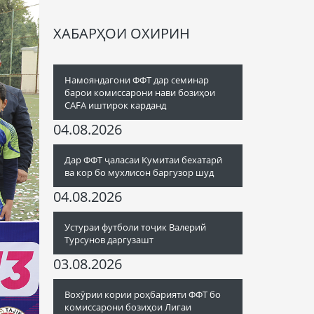
ХАБАРҲОИ ОХИРИН
Намояндагони ФФТ дар семинар
барои комиссарони нави бозиҳои
CAFA иштирок карданд
04.08.2026
Дар ФФТ ҷаласаи Кумитаи бехатарӣ
ва кор бо мухлисон баргузор шуд
04.08.2026
Устураи футболи тоҷик Валерий
Турсунов даргузашт
03.08.2026
Вохӯрии кории роҳбарияти ФФТ бо
комиссарони бозиҳои Лигаи