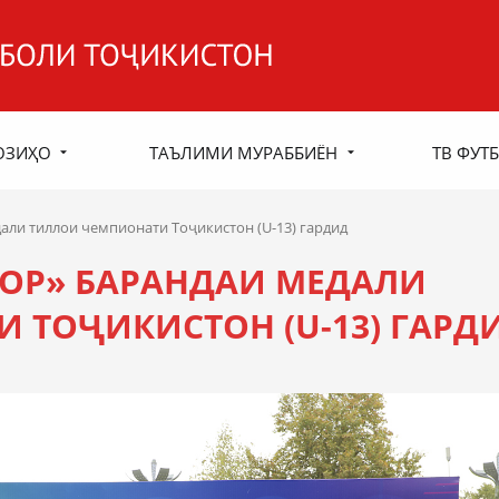
ОЗИҲО
ТАЪЛИМИ МУРАББИЁН
ТВ ФУТБ
ли тиллои чемпионати Тоҷикистон (U-13) гардид
ОР» БАРАНДАИ МЕДАЛИ
 ТОҶИКИСТОН (U-13) ГАРД