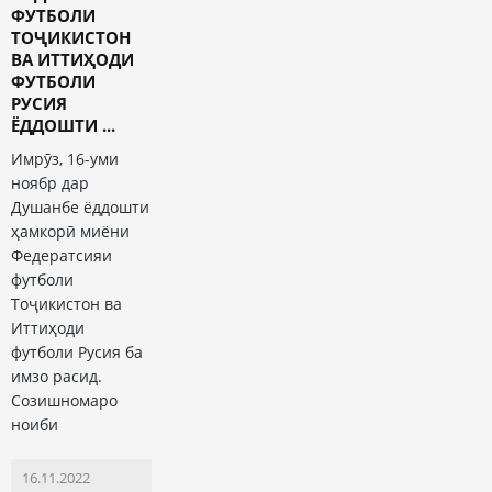
ФУТБОЛИ
ТОҶИКИСТОН
ВА ИТТИҲОДИ
ФУТБОЛИ
РУСИЯ
ЁДДОШТИ ...
Имрӯз, 16-уми
ноябр дар
Душанбе ёддошти
ҳамкорӣ миёни
Федератсияи
футболи
Тоҷикистон ва
Иттиҳоди
футболи Русия ба
имзо расид.
Созишномаро
ноиби
16.11.2022