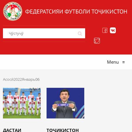
Menu
≡
Асосӣ
2022
Январь
06
ДАСТАИ
ТОҶИКИСТОН