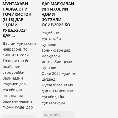
МУНТАХАБИ
ДАР МАРҲИЛАИ
НАВРАСОНИ
ИНТИХОБИИ
ТОҶИКИСТОН
ҶОМИ
(U-16) ДАР
ФУТЗАЛИ
“ҶОМИ
ОСИЁ-2022 БО ...
РУШД-2022”
Рақибони
ДАР ...
мунтахаби
Дастаи мунтахаби
футзали
наврасони то
Тоҷикистон дар
синни 16 соли
марҳилаи
Тоҷикистон бо
интихобии Ҷоми
роҳбарии
футзали
сармураббӣ
Осиё-2022 муайян
Зайниддин
шуданд.
Раҳимов дар
Футзалбозони мо
мусобиқаи
дар ин марҳилаи
анъанавии
мусобиқа бо
байналмилалии
мунтахабҳои
“Ҷоми Рушд” дар
06.01.2022