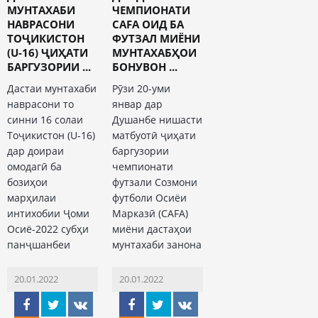
МУНТАХАБИ
ЧЕМПИОНАТИ
НАВРАСОНИ
CAFA ОИД БА
ТОҶИКИСТОН
ФУТЗАЛ МИЁНИ
(U-16) ҶИҲАТИ
МУНТАХАБҲОИ
БАРГУЗОРИИ ...
БОНУВОН ...
Дастаи мунтахаби
Рӯзи 20-уми
наврасони то
январ дар
синни 16 солаи
Душанбе нишасти
Тоҷикистон (U-16)
матбуотӣ ҷиҳати
дар доираи
баргузории
омодагӣ ба
чемпионати
бозиҳои
футзали Созмони
марҳилаи
футболи Осиёи
интихобии Ҷоми
Марказӣ (CAFA)
Осиё-2022 субҳи
миёни дастаҳои
панҷшанбеи
мунтахаби занона
20.01.2022
20.01.2022