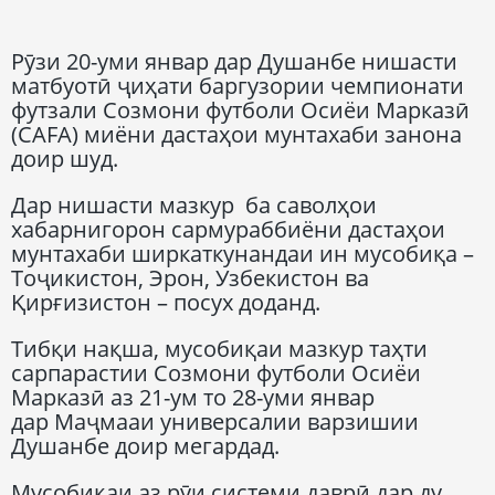
Рӯзи 20-уми январ дар Душанбе нишасти
матбуотӣ ҷиҳати баргузории чемпионати
футзали Созмони футболи Осиёи Марказӣ
(CAFA) миёни дастаҳои мунтахаби занона
доир шуд.
Дар нишасти мазкур ба саволҳои
хабарнигорон сармураббиёни дастаҳои
мунтахаби ширкаткунандаи ин мусобиқа –
Тоҷикистон, Эрон, Узбекистон ва
Қирғизистон – посух доданд.
Тибқи нақша, мусобиқаи мазкур таҳти
сарпарастии Созмони футболи Осиёи
Марказӣ аз 21-ум то 28-уми январ
дар
Маҷмааи универсалии варзишии
Душанбе доир мегардад.
Мусобиқаи аз рӯи системи даврӣ дар ду