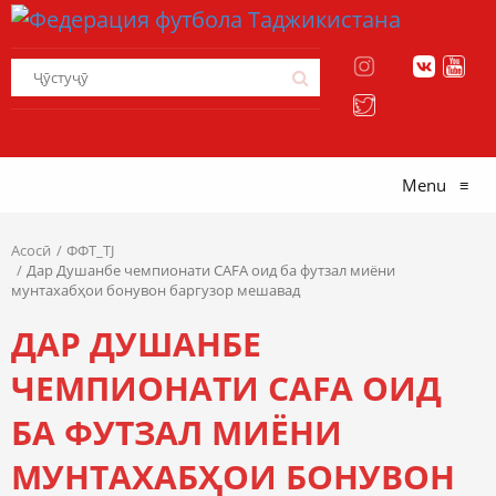
Menu
≡
Асосӣ
ФФТ_TJ
Дар Душанбе чемпионати CAFA оид ба футзал миёни
мунтахабҳои бонувон баргузор мешавад
ДАР ДУШАНБЕ
ЧЕМПИОНАТИ CAFA ОИД
БА ФУТЗАЛ МИЁНИ
МУНТАХАБҲОИ БОНУВОН