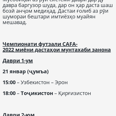
давра баргузор шуда, дар он ҳар даста шаш
бозӣ анҷом медиҳад. Дастаи ғолиб аз рӯи
шумораи бештари имтиёзҳо муайян
мешавад.
Чемпионати футзали CAFA-
2022 миёни дастаҳои мунтахаби занона
Даври 1-ум
21 январ (ҷумъа)
15:00
– Узбекистон – Эрон
18:00
–
Тоҷикистон
– Қирғизистон
Даври 2-юм