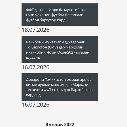
ФФТ дар Ню-Йорк ба муносибати
Рӯзи ҷаҳонии футбол фестивали
футбол баргузор кард
18.07.2026
Рақибони мунтахаби духтаронаи
Тоҷикистон (U-17) дар марҳилаи
интихобии Ҷоми Осиё-2027 муайян
шуданд
16.07.2026
Доварони Тоҷикистон омодагиро ба
қисми дуюми мавсим дар Маркази
техникии ФФТ воқеъ дар Варзоб оғоз
карданд
16.07.2026
Январь 2022