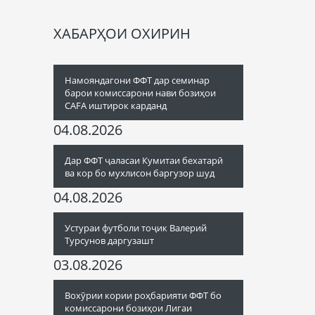
ХАБАРҲОИ ОХИРИН
Намояндагони ФФТ дар семинар
барои комиссарони нави бозиҳои
CAFA иштирок карданд
04.08.2026
Дар ФФТ ҷаласаи Кумитаи бехатарӣ
ва кор бо мухлисон баргузор шуд
04.08.2026
Устураи футболи тоҷик Валерий
Турсунов даргузашт
03.08.2026
Вохӯрии кории роҳбарияти ФФТ бо
комиссарони бозиҳои Лигаи