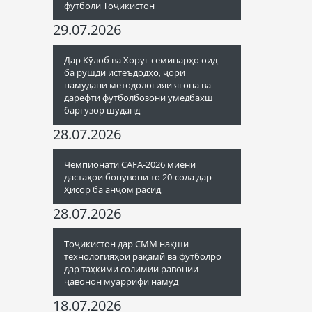
футболи Тоҷикистон
29.07.2026
Дар Кӯлоб ва Хоруғ семинарҳо оид
ба рушди истеъдодҳо, ҷорӣ
намудани методологияи ягона ва
дарёфти футболбозони умедбахш
баргузор шуданд
28.07.2026
Чемпионати CAFA-2026 миёни
дастаҳои бонувони то 20-сола дар
Ҳисор ба анҷом расид
28.07.2026
Тоҷикистон дар СММ нақши
технологияҳои рақамӣ ва футболро
дар таҳкими солимии равонии
ҷавонон муаррифӣ намуд
18.07.2026