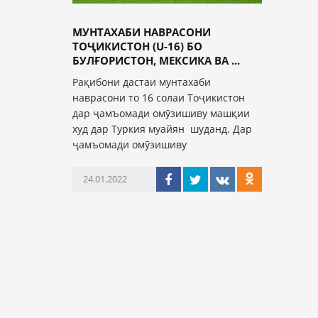
МУНТАХАБИ НАВРАСОНИ
ТОҶИКИСТОН (U-16) БО
БУЛҒОРИСТОН, МЕКСИКА ВА ...
Рақибони дастаи мунтахаби
наврасони то 16 солаи Тоҷикистон
дар ҷамъомади омӯзишиву машқии
худ дар Туркия муайян шуданд. Дар
ҷамъомади омӯзишиву
24.01.2022