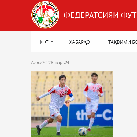
ФФТ
ХАБАРҲО
ТАҚВИМИ Б
Асосӣ
2022
Январь
24