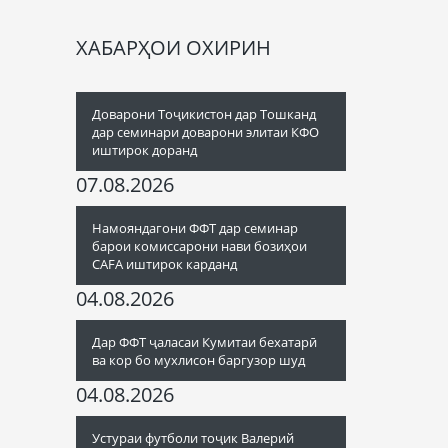
ХАБАРҲОИ ОХИРИН
Доварони Тоҷикистон дар Тошканд
дар семинари доварони элитаи КФО
иштирок доранд
07.08.2026
Намояндагони ФФТ дар семинар
барои комиссарони нави бозиҳои
CAFA иштирок карданд
04.08.2026
Дар ФФТ ҷаласаи Кумитаи бехатарӣ
ва кор бо мухлисон баргузор шуд
04.08.2026
Устураи футболи тоҷик Валерий