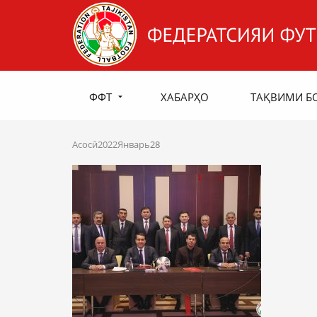
ФФТ
ХАБАРҲО
ТАҚВИМИ Б
Асосӣ
2022
Январь
28