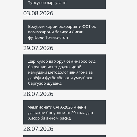
Турсунов даргузашт
03.08.2026
Вохӯрии кории роҳбарияти ФФТ бо
комиссарони бозиҳои Лигаи
футболи Тоҷикистон
29.07.2026
Дар Кӯлоб ва Хоруғ семинарҳо оид
ба рушди истеъдодҳо, ҷорӣ
намудани методологияи ягона ва
дарёфти футболбозони умедбахш
баргузор шуданд
28.07.2026
Чемпионати CAFA-2026 миёни
дастаҳои бонувони то 20-сола дар
Ҳисор ба анҷом расид
28.07.2026