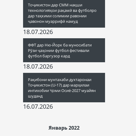
Тоҷикистон дар СММ нақши
технологияҳои рақамӣ ва футболро
дар таҳкими солимии равонии
ҷавонон муаррифӣ намуд
18.07.2026
ФФТ дар Ню-Йорк ба муносибати
Рӯзи ҷаҳонии футбол фестивали
футбол баргузор кард
18.07.2026
Рақибони мунтахаби духтаронаи
Тоҷикистон (U-17) дар марҳилаи
интихобии Ҷоми Осиё-2027 муайян
шуданд
16.07.2026
Январь 2022