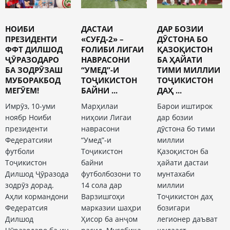
НОИБИ
ДАСТАИ
ДАР БОЗИИ
ПРЕЗИДЕНТИ
«СУҒД-2» –
ДӮСТОНА БО
ФФТ ДИЛШОД
ҒОЛИБИ ЛИГАИ
ҚАЗОҚИСТОН
ҶӮРАЗОДАРО
НАВРАСОНИ
БА ҲАЙАТИ
БА ЗОДРӮЗАШ
“УМЕД”-И
ТИМИ МИЛЛИИ
МУБОРАКБОД
ТОҶИКИСТОН
ТОҶИКИСТОН
МЕГӮЕМ!
БАЙНИ ...
ДАҲ ...
Имрӯз, 10-уми
Марҳилаи
Барои иштирок
ноябр Ноиби
ниҳоии Лигаи
дар бозии
президенти
наврасони
дӯстона бо тими
Федератсияи
“Умед”-и
миллии
футболи
Тоҷикистон
Қазоқистон ба
Тоҷикистон
байни
ҳайати дастаи
Дилшод Ҷӯразода
футболбозони то
мунтахаби
зодрӯз дорад.
14 сола дар
миллии
Аҳли кормандони
Варзишгоҳи
Тоҷикистон даҳ
Федератсия
марказии шаҳри
бозигари
Дилшод
Ҳисор ба анҷом
легионер даъват