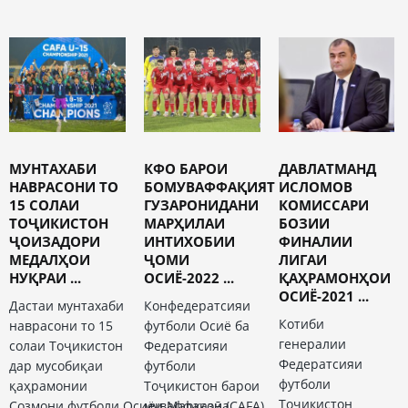
МУНТАХАБИ
КФО БАРОИ
ДАВЛАТМАНД
НАВРАСОНИ ТО
БОМУВАФФАҚИЯТ
ИСЛОМОВ
15 СОЛАИ
ГУЗАРОНИДАНИ
КОМИССАРИ
ТОҶИКИСТОН
МАРҲИЛАИ
БОЗИИ
ҶОИЗАДОРИ
ИНТИХОБИИ
ФИНАЛИИ
МЕДАЛҲОИ
ҶОМИ
ЛИГАИ
НУҚРАИ ...
ОСИЁ-2022 ...
ҚАҲРАМОНҲОИ
ОСИЁ-2021 ...
Дастаи мунтахаби
Конфедератсияи
Котиби
наврасони то 15
футболи Осиё ба
генералии
солаи Тоҷикистон
Федератсияи
Федератсияи
дар мусобиқаи
футболи
футболи
қаҳрамонии
Тоҷикистон барои
Тоҷикистон
Созмони футболи Осиёи Марказӣ (CAFA)
муваффақона