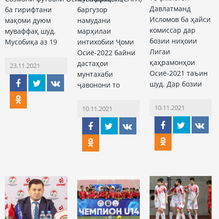
Давлатманд
ба гирифтани
баргузор
Исломов ба ҳайси
мақоми дуюм
намудани
комиссар дар
муваффақ шуд.
марҳилаи
бозии ниҳоии
Мусобиқа аз 19
интихобии Ҷоми
Лигаи
Осиё-2022 байни
қаҳрамонҳои
дастаҳои
23.11.2021
Осиё-2021 таъин
мунтахаби
шуд. Дар бозии
ҷавонони то
10.11.2021
10.11.2021