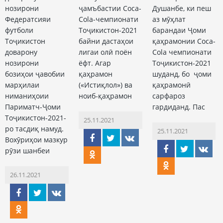
нозирони
ҷамъбастии Coca-
Душанбе, ки пеш
Федератсияи
Cola-чемпионати
аз мӯҳлат
футболи
Тоҷикистон-2021
барандаи Ҷоми
Тоҷикистон
байни дастаҳои
қаҳрамонии Coca-
доварону
лигаи олӣ поён
Cola чемпионати
нозирони
ёфт. Агар
Тоҷикистон-2021
бозиҳои ҷавобии
қаҳрамон
шуданд, бо ҷоми
марҳилаи
(«Истиқлол») ва
қаҳрамонӣ
ниманиҳоии
ноиб-қаҳрамон
сарфароз
Париматч-Ҷоми
гардиданд. Пас
Тоҷикистон-2021-
25.11.2021
ро тасдиқ намуд.
25.11.2021
Вохӯриҳои мазкур
рӯзи шанбеи
26.11.2021