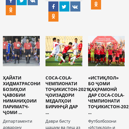
ҲАЙАТИ
COCA-COLA-
«ИСТИҚЛОЛ»
ХИДМАТРАСОНИ
ЧЕМПИОНАТИ
БО ҶОМИ
БОЗИҲОИ
ТОҶИКИСТОН-2021:
ҚАҲРАМОНӢ
ҶАВОБИИ
ҶОИЗАДОРИ
ДАР COCA-COLA-
НИМАНИҲОИИ
МЕДАЛҲОИ
ЧЕМПИОНАТИ
ПАРИМАТЧ-
БИРИНҶӢ ДАР
ТОҶИКИСТОН-202
ҶОМИ ...
...
...
Департаменти
Даври бисту
Футболбозони
доварону
шашум ва пеш аз
«Истиқлол»-и