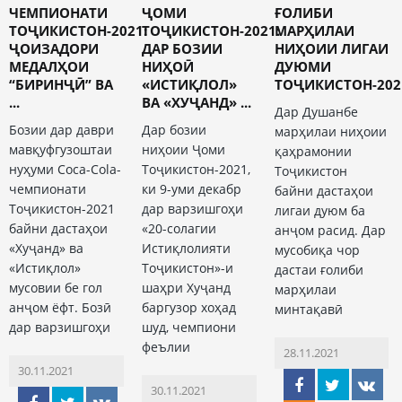
ЧЕМПИОНАТИ
ҶОМИ
ҒОЛИБИ
ТОҶИКИСТОН-2021:
ТОҶИКИСТОН-2021:
МАРҲИЛАИ
ҶОИЗАДОРИ
ДАР БОЗИИ
НИҲОИИ ЛИГАИ
МЕДАЛҲОИ
НИҲОӢ
ДУЮМИ
“БИРИНҶӢ” ВА
«ИСТИҚЛОЛ»
ТОҶИКИСТОН-202
...
ВА «ХУҶАНД» ...
Дар Душанбе
Бозии дар даври
Дар бозии
марҳилаи ниҳоии
мавқуфгузоштаи
ниҳоии Ҷоми
қаҳрамонии
нуҳуми Coca-Cola-
Тоҷикистон-2021,
Тоҷикистон
чемпионати
ки 9-уми декабр
байни дастаҳои
Тоҷикистон-2021
дар варзишгоҳи
лигаи дуюм ба
байни дастаҳои
«20-солагии
анҷом расид. Дар
«Хуҷанд» ва
Истиқлолияти
мусобиқа чор
«Истиқлол»
Тоҷикистон»-и
дастаи ғолиби
мусовии бе гол
шаҳри Хуҷанд
марҳилаи
анҷом ёфт. Бозӣ
баргузор хоҳад
минтақавӣ
дар варзишгоҳи
шуд, чемпиони
феълии
28.11.2021
30.11.2021
30.11.2021