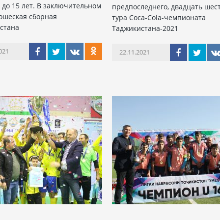
 до 15 лет. В заключительном
предпоследнего, двадцать шес
ошеская сборная
тура Coca-Cola-чемпионата
стана
Таджикистана-2021
021
22.11.2021