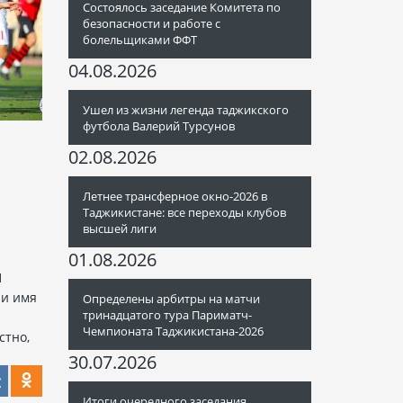
Состоялось заседание Комитета по
безопасности и работе с
болельщиками ФФТ
04.08.2026
Ушел из жизни легенда таджикского
футбола Валерий Турсунов
02.08.2026
Летнее трансферное окно-2026 в
Таджикистане: все переходы клубов
высшей лиги
01.08.2026
-
1
ли имя
Определены арбитры на матчи
тринадцатого тура Париматч-
Чемпионата Таджикистана-2026
стно,
30.07.2026
Итоги очередного заседания