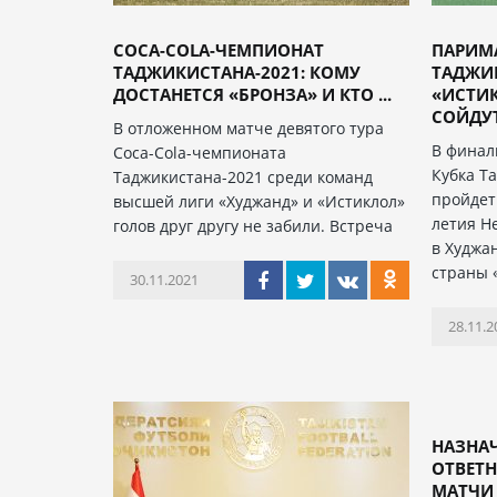
COCA-COLA-ЧЕМПИОНАТ
ПАРИМ
ТАДЖИКИСТАНА-2021: КОМУ
ТАДЖИК
ДОСТАНЕТСЯ «БРОНЗА» И КТО ...
«ИСТИ
СОЙДУТС
В отложенном матче девятого тура
В финал
Coca-Cola-чемпионата
Кубка Т
Таджикистана-2021 среди команд
пройдет
высшей лиги «Худжанд» и «Истиклол»
летия Н
голов друг другу не забили. Встреча
в Худжа
страны 
30.11.2021
28.11.2
НАЗНА
ОТВЕТ
МАТЧИ 