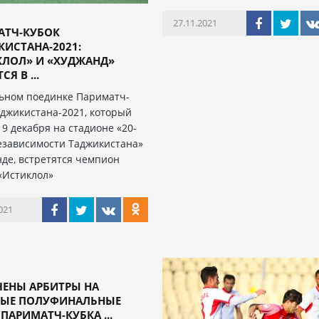
27.11.2021
АТЧ-КУБОК
ИСТАНА-2021:
КЛОЛ» И «ХУДЖАНД»
Я В ...
ьном поединке Париматч-
аджикистана-2021, который
 9 декабря на стадионе «20-
езависимости Таджикистана»
нде, встретятся чемпион
«Истиклол»
021
ЧЕНЫ АРБИТРЫ НА
НЫЕ ПОЛУФИНАЛЬНЫЕ
ПАРИМАТЧ-КУБКА ...