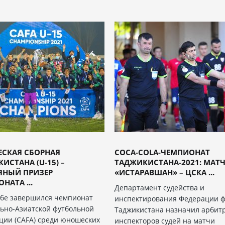
СКАЯ СБОРНАЯ
COCA-COLA-ЧЕМПИОНАТ
ИСТАНА (U-15) –
ТАДЖИКИСТАНА-2021: МАТ
ЯНЫЙ ПРИЗЕР
«ИСТАРАВШАН» – ЦСКА ...
НАТА ...
Департамент судейства и
бе завершился чемпионат
инспектирования Федерации ф
ьно-Азиатской футбольной
Таджикистана назначил арбит
ции (CAFA) среди юношеских
инспекторов судей на матчи