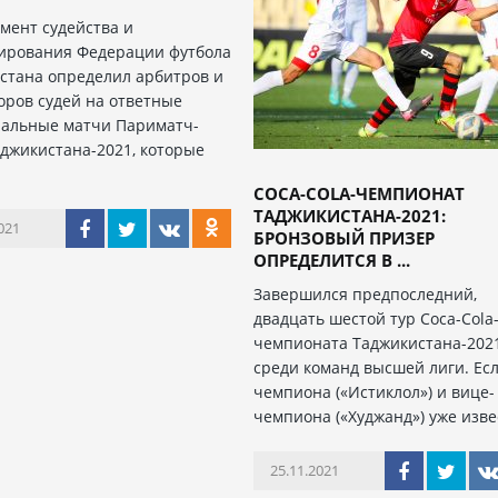
мент судейства и
ирования Федерации футбола
стана определил арбитров и
оров судей на ответные
альные матчи Париматч-
аджикистана-2021, которые
COCA-COLA-ЧЕМПИОНАТ
ТАДЖИКИСТАНА-2021:
021
БРОНЗОВЫЙ ПРИЗЕР
ОПРЕДЕЛИТСЯ В ...
Завершился предпоследний,
двадцать шестой тур Coca-Cola
чемпионата Таджикистана-202
среди команд высшей лиги. Ес
чемпиона («Истиклол») и вице-
чемпиона («Худжанд») уже изве
25.11.2021