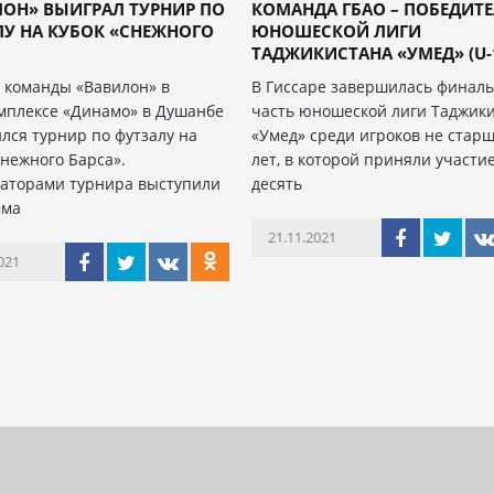
ОН» ВЫИГРАЛ ТУРНИР ПО
КОМАНДА ГБАО – ПОБЕДИТ
У НА КУБОК «СНЕЖНОГО
ЮНОШЕСКОЙ ЛИГИ
ТАДЖИКИСТАНА «УМЕД» (U-
 команды «Вавилон» в
В Гиссаре завершилась финал
мплексе «Динамо» в Душанбе
часть юношеской лиги Таджик
лся турнир по футзалу на
«Умед» среди игроков не старш
Снежного Барса».
лет, в которой приняли участи
аторами турнира выступили
десять
мма
21.11.2021
021