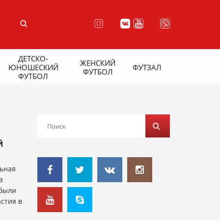
ДЕТСКО-
ЖЕНСКИЙ
ЮНОШЕСКИЙ
ФУТЗАЛ
ФУТБОЛ
ФУТБОЛ
Й
ьная
а
 были
стия в