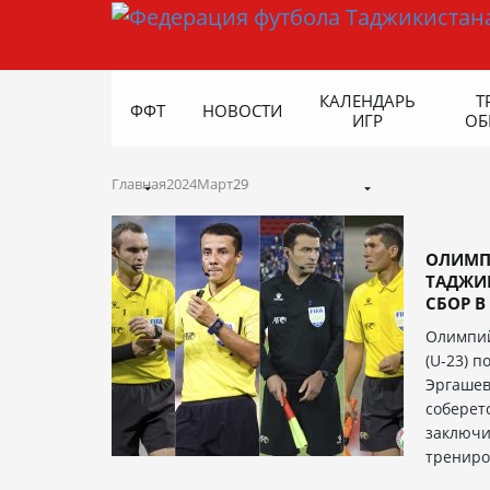
КАЛЕНДАРЬ
Т
ФФТ
НОВОСТИ
ИГР
ОБ
Главная
2024
Март
29
ОЛИМП
ТАДЖИК
СБОР В 
Олимпий
(U-23) 
Эргашев
соберет
заключи
трениро