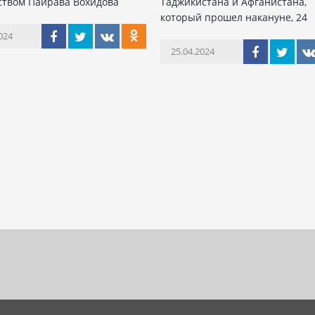
ством Пайрава Вохидова
Таджикистана и Афганистана,
который прошел накануне, 24
024
25.04.2024