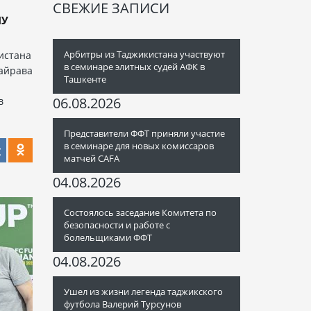
СВЕЖИЕ ЗАПИСИ
ЛУ
Арбитры из Таджикистана участвуют
истана
в семинаре элитных судей АФК в
Пайрава
Ташкенте
06.08.2026
в
Представители ФФТ приняли участие
в семинаре для новых комиссаров
матчей CAFA
04.08.2026
Состоялось заседание Комитета по
безопасности и работе с
болельщиками ФФТ
04.08.2026
Ушел из жизни легенда таджикского
футбола Валерий Турсунов