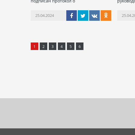
подписан протокол о
руковод
25.04.2024
25.04.2
1
2
3
4
5
6