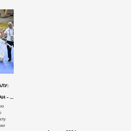
АЛУ:
 – ...
ию
о
алу
ыми