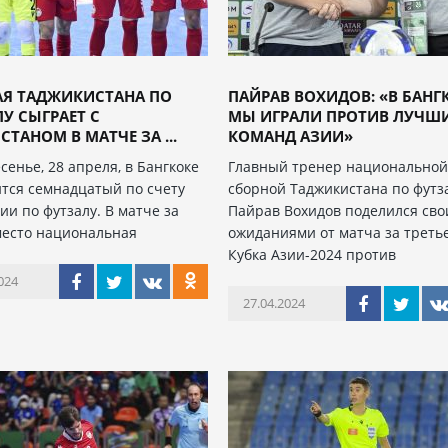
АЯ ТАДЖИКИСТАНА ПО
ПАЙРАВ ВОХИДОВ: «В БАНГ
У СЫГРАЕТ С
МЫ ИГРАЛИ ПРОТИВ ЛУЧШ
СТАНОМ В МАТЧЕ ЗА ...
КОМАНД АЗИИ»
сенье, 28 апреля, в Бангкоке
Главный тренер национально
тся семнадцатый по счету
сборной Таджикистана по футз
ии по футзалу. В матче за
Пайрав Вохидов поделился св
место национальная
ожиданиями от матча за треть
Кубка Азии-2024 против
024
27.04.2024