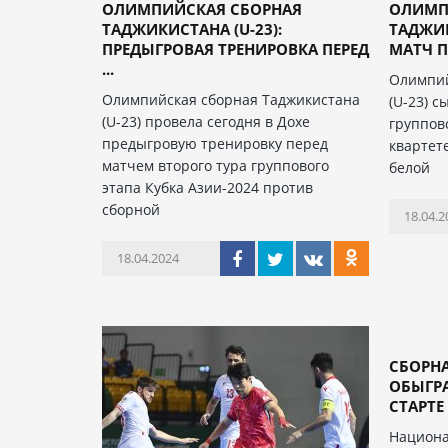
ОЛИМПИЙСКАЯ СБОРНАЯ
ОЛИМП
ТАДЖИКИСТАНА (U-23):
ТАДЖИК
ПРЕДЫГРОВАЯ ТРЕНИРОВКА ПЕРЕД
МАТЧ П
...
Олимпий
Олимпийская сборная Таджикистана
(U-23) с
(U-23) провела сегодня в Дохе
группов
предыгровую тренировку перед
квартет
матчем второго тура группового
белой
этапа Кубка Азии-2024 против
сборной
18.04.2
18.04.2024
СБОРН
ОБЫГР
СТАРТЕ 
Национа