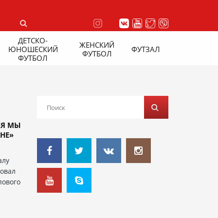
ДЕТСКО-
ЖЕНСКИЙ
ЮНОШЕСКИЙ
ФУТЗАЛ
ФУТБОЛ
ФУТБОЛ
НЯ МЫ
НЕ»
й
алу
овал
пового