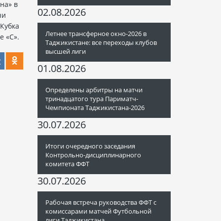
на» в
02.08.2026
чи
 Кубка
Летнее трансферное окно-2026 в
е «С».
Таджикистане: все переходы клубов
высшей лиги
01.08.2026
Определены арбитры на матчи
тринадцатого тура Париматч-
Чемпионата Таджикистана-2026
30.07.2026
Итоги очередного заседания
Контрольно-дисциплинарного
комитета ФФТ
30.07.2026
Рабочая встреча руководства ФФТ с
комиссарами матчей Футбольной
лиги Таджикистана