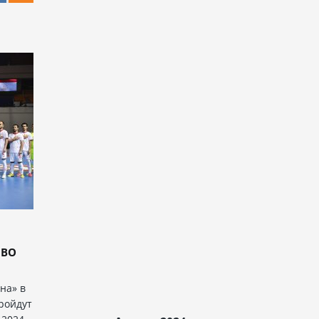
 ВО
на» в
пройдут