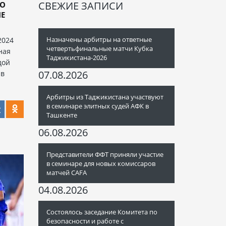
СВЕЖИЕ ЗАПИСИ
ПО
ЛЕ
Назначены арбитры на ответные
2024
четвертьфинальные матчи Кубка
ная
Таджикистана-2026
дой
07.08.2026
 в
Арбитры из Таджикистана участвуют
в семинаре элитных судей АФК в
Ташкенте
06.08.2026
Представители ФФТ приняли участие
в семинаре для новых комиссаров
матчей CAFA
04.08.2026
Состоялось заседание Комитета по
безопасности и работе с