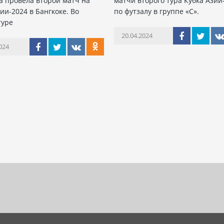
а провела второй матч на
матчи второго тура Кубка Азии
ии-2024 в Бангкоке. Во
по футзалу в группе «С».
туре
20.04.2024
024