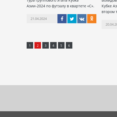
тура группового этапа Кубка
Вохидов
Азии-2024 по футзалу в квартете «С».
Кубке Аз
втором 
21.04.2024
20.04.2
1
2
3
4
5
6