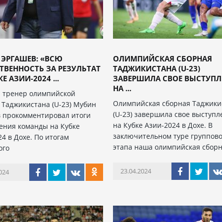
ЭРГАШЕВ: «ВСЮ
ОЛИМПИЙСКАЯ СБОРНАЯ
ТВЕННОСТЬ ЗА РЕЗУЛЬТАТ
ТАДЖИКИСТАНА (U-23)
Е АЗИИ-2024 ...
ЗАВЕРШИЛА СВОЕ ВЫСТУПЛ
НА ...
 тренер олимпийской
Олимпийская сборная Таджики
 Таджикистана (U-23) Мубин
(U-23) завершила свое выступл
 прокомментировал итоги
на Кубке Азии-2024 в Дохе. В
ения команды на Кубке
заключительном туре группово
4 в Дохе. По итогам
этапа наша олимпийская сбор
ого
23.04.2024
024