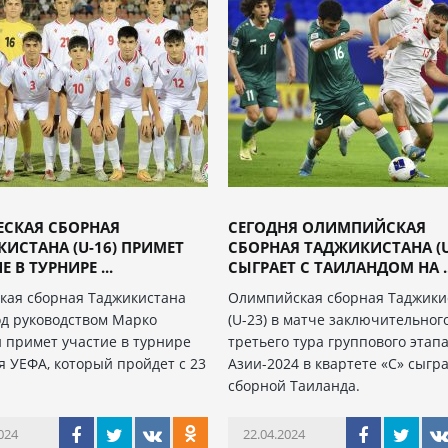
СКАЯ СБОРНАЯ
СЕГОДНЯ ОЛИМПИЙСКАЯ
ИСТАНА (U-16) ПРИМЕТ
СБОРНАЯ ТАДЖИКИСТАНА (U
 В ТУРНИРЕ ...
СЫГРАЕТ С ТАИЛАНДОМ НА ..
ая сборная Таджикистана
Олимпийская сборная Таджики
под руководством Марко
(U-23) в матче заключительного
 примет участие в турнире
третьего тура группового этап
я УЕФА, который пройдет с 23
Азии-2024 в квартете «С» сыгра
сборной Таиланда.
024
22.04.2024