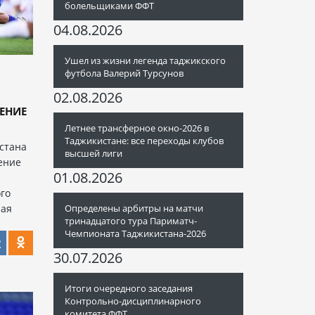
болельщиками ФФТ
04.08.2026
Ушел из жизни легенда таджикского
футбола Валерий Турсунов
02.08.2026
ЕНИЕ
Летнее трансферное окно-2026 в
Таджикистане: все переходы клубов
стана
высшей лиги
ение
01.08.2026
го
ная
Определены арбитры на матчи
тринадцатого тура Париматч-
Чемпионата Таджикистана-2026
30.07.2026
Итоги очередного заседания
Контрольно-дисциплинарного
комитета ФФТ