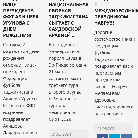
ВИЦЕ-
НАЦИОНАЛЬНАЯ
С
ПРЕЗИДЕНТА
СБОРНАЯ
МЕЖДУНАРОДНЫ
ФФТ АЛИШЕРА
ТАДЖИКИСТАНА
ПРАЗДНИКОМ
УРУНОВА С
СЫГРАЕТ С
НАВРУЗ!
ДНЕМ
САУДОВСКОЙ
Дорогие
РОЖДЕНИЯ!
АРАВИЕЙ ...
соотечественники!
Сегодня, 21
На стадионе
Федерация
марта, свой день
Университета
футбола
рождения
Короля Сауда в
Таджикистана
отмечает вице-
Эр-Рияде сегодня,
поздравляет вас с
президент
21 марта,
прекрасным
Федерации
состоится матч
праздником
футбола
третьего тура
весны – Навруз!
Таджикистана
второго раунда
Желаем вам
Алишер Урунов.
отборочного
здоровья,
Коллектив ФФТ
турнира
счастья, хорошего
искренне
чемпионата
настроения в
поздравляет
мира-2026
Алишера
21.03.2024
Дададжановича с
21.03.2024