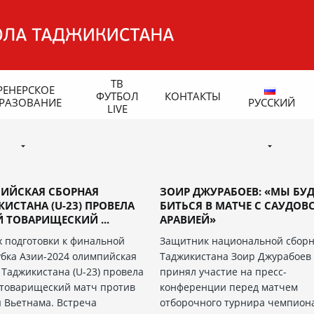
ТВ
РЕНЕРСКОЕ
ФУТБОЛ
КОНТАКТЫ
РАЗОВАНИЕ
РУССКИЙ
LIVE
ИЙСКАЯ СБОРНАЯ
ЗОИР ДЖУРАБОЕВ: «МЫ БУ
ИСТАНА (U-23) ПРОВЕЛА
БИТЬСЯ В МАТЧЕ С САУДОВ
 ТОВАРИЩЕСКИЙ ...
АРАВИЕЙ»
х подготовки к финальной
Защитник национальной сбор
убка Азии-2024 олимпийская
Таджикистана Зоир Джурабоев
 Таджикистана (U-23) провела
принял участие на пресс-
товарищеский матч против
конференции перед матчем
 Вьетнама. Встреча
отборочного турнира чемпион