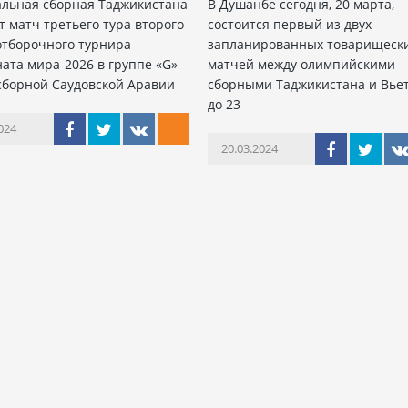
льная сборная Таджикистана
В Душанбе сегодня, 20 марта,
т матч третьего тура второго
состоится первый из двух
отборочного турнира
запланированных товарищеск
ата мира-2026 в группе «G»
матчей между олимпийскими
сборной Саудовской Аравии
сборными Таджикистана и Вье
до 23
024
20.03.2024