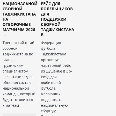
НАЦИОНАЛЬНОЙ
РЕЙС ДЛЯ
СБОРНОЙ
БОЛЕЛЬЩИКОВ
ТАДЖИКИСТАНА
ДЛЯ
НА
ПОДДЕРЖКИ
ОТБОРОЧНЫЕ
СБОРНОЙ
МАТЧИ ЧМ-2026
ТАДЖИКИСТАНА
...
В ...
Тренерский штаб
Федерация
сборной
футбола
Таджикистана во
Таджикистана
главе с
организует
грузинским
чартерный рейс
специалистом
из Душанбе в Эр-
Гела Шекиладзе
Рияд для
объявил состав
любителей
национальной
футбола,
команды, который
желающих
будет готовиться
поддержать
к матчам
национальную
сборную