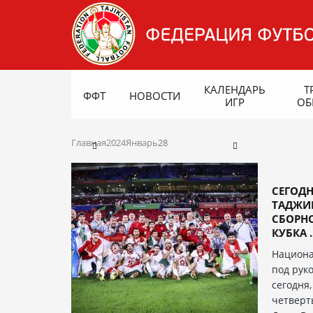
КАЛЕНДАРЬ
Т
ФФТ
НОВОСТИ
ИГР
ОБ
Главная
2024
Январь
28
СЕГОДН
ТАДЖИ
СБОРНО
КУБКА ..
Национа
под рук
сегодня,
четверт