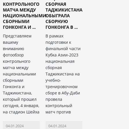
КОНТРОЛЬНОГО
СБОРНАЯ
МАТЧА МЕЖДУ
ТАДЖИКИСТАНА
НАЦИОНАЛЬНЫМИ
ОБЫГРАЛА
СБОРНЫМИ
СБОРНУЮ
ГОНКОНГА И ...
ГОНКОНГА В ...
Представляем
В рамках
вашему
подготовки к
вниманию
финальной части
фотообзор
Кубка Азии-2023
контрольного
национальная
матча между
сборная
национальными
Таджикистана на
сборными
учебно-
Гонконга и
тренировочном
Таджикистана,
сборе в Абу-Даби
который прошел
провела
сегодня, 4 января,
контрольный
на стадион Шейха
матч против
04.01.2024
04.01.2024